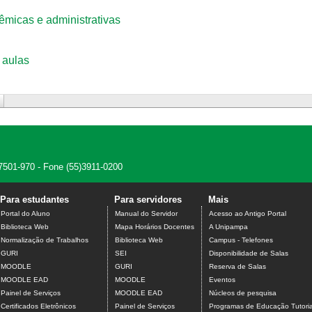
êmicas e administrativas
 aulas
7501-970 - Fone (55)3911-0200
Para estudantes
Para servidores
Mais
Portal do Aluno
Manual do Servidor
Acesso ao Antigo Portal
Biblioteca Web
Mapa Horários Docentes
A Unipampa
Normalização de Trabalhos
Biblioteca Web
Campus - Telefones
GURI
SEI
Disponibilidade de Salas
MOODLE
GURI
Reserva de Salas
MOODLE EAD
MOODLE
Eventos
Painel de Serviços
MOODLE EAD
Núcleos de pesquisa
Certificados Eletrônicos
Painel de Serviços
Programas de Educação Tutoria