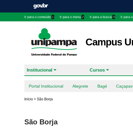
Ir para o conteúdo
1
Ir para o menu
2
Ir para a busca
3
Ir para 
Campus Ur
Institucional
Cursos
Portal Institucional
Alegrete
Bagé
Caçapav
Início
>
São Borja
São Borja