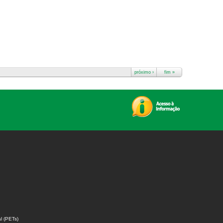
próximo ›
fim »
l (PETs)