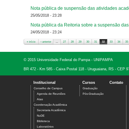
Nota pública de suspensão das atividades acad
25/05/2018 - 23:28
Nota pública da Reitoria sobre a suspensão das
24/05/2018 - 23:24
« início
‹ anterior
…
27
28
29
30
31
32
33
34
35
Páginas
© 2015 Universidade Federal do Pampa - UNIPAMPA
BR 472 - Km 585 - Caixa Postal 118 - Uruguaiana, RS - CEP 9
Institucional
Cursos
Contato
Conselho de Campus
Graduação
Agenda de Reuniões
Pós-Graduação
Atas
Coordenação Acadêmica
Secretaria Acadêmica
NuDE
Biblioteca
Laboratórios