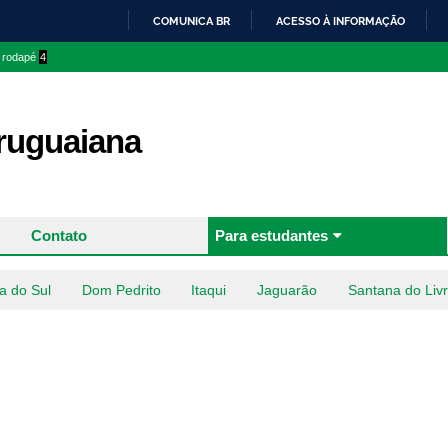
Pular
COMUNICA BR
ACESSO À INFORMAÇÃO
para o
IR
o rodapé
4
conteúdo
PARA
principal
O
CONTEÚDO
uguaiana
Contato
Para estudantes
a do Sul
Dom Pedrito
Itaqui
Jaguarão
Santana do Liv