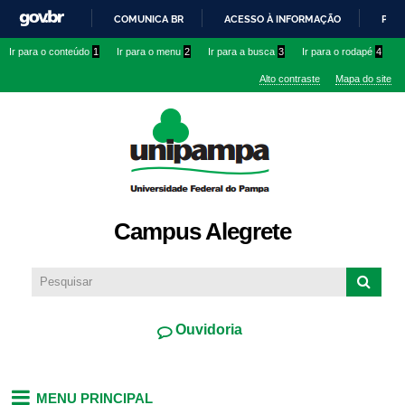
Pular
COMUNICA BR
ACESSO À INFORMAÇÃO
PART
para o
IR
Ir para o conteúdo
1
Ir para o menu
2
Ir para a busca
3
Ir para o rodapé
4
conteúdo
PARA
principal
Alto contraste
Mapa do site
O
CONTEÚDO
Campus Alegrete
Ouvidoria
MENU PRINCIPAL