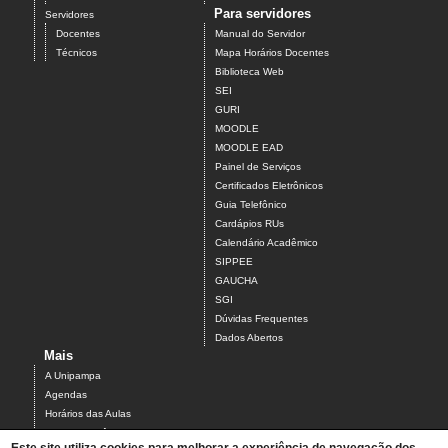
Para servidores
Servidores
Docentes
Manual do Servidor
Técnicos
Mapa Horários Docentes
Biblioteca Web
SEI
GURI
MOODLE
MOODLE EAD
Painel de Serviços
Certificados Eletrônicos
Guia Telefônico
Cardápios RUs
Calendário Acadêmico
SIPPEE
GAUCHA
SGI
Dúvidas Frequentes
Dados Abertos
Mais
A Unipampa
Agendas
Horários das Aulas
Centro Acadêmico do Campus Alegrete