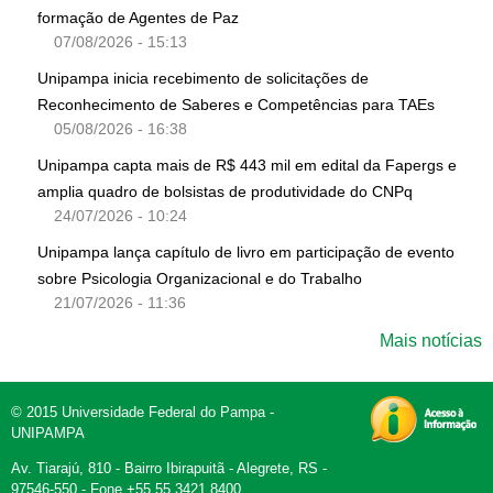
formação de Agentes de Paz
07/08/2026 - 15:13
Unipampa inicia recebimento de solicitações de
Reconhecimento de Saberes e Competências para TAEs
05/08/2026 - 16:38
Unipampa capta mais de R$ 443 mil em edital da Fapergs e
amplia quadro de bolsistas de produtividade do CNPq
24/07/2026 - 10:24
Unipampa lança capítulo de livro em participação de evento
sobre Psicologia Organizacional e do Trabalho
21/07/2026 - 11:36
Mais notícias
© 2015 Universidade Federal do Pampa -
UNIPAMPA
Av. Tiarajú, 810 - Bairro Ibirapuitã - Alegrete, RS -
97546-550 - Fone +55 55 3421 8400