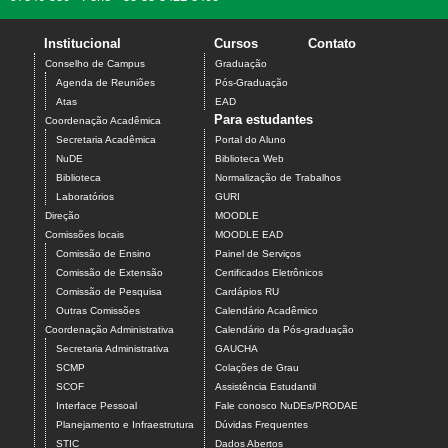
Institucional
Cursos
Contato
Conselho de Campus
Graduação
Agenda de Reuniões
Pós-Graduação
Atas
EAD
Para estudantes
Coordenação Acadêmica
Secretaria Acadêmica
Portal do Aluno
NuDE
Biblioteca Web
Biblioteca
Normalização de Trabalhos
Laboratórios
GURI
Direção
MOODLE
Comissões locais
MOODLE EAD
Comissão de Ensino
Painel de Serviços
Comissão de Extensão
Certificados Eletrônicos
Comissão de Pesquisa
Cardápios RU
Outras Comissões
Calendário Acadêmico
Coordenação Administrativa
Calendário da Pós-graduação
Secretaria Administrativa
GAUCHA
SCMP
Colações de Grau
SCOF
Assistência Estudantil
Interface Pessoal
Fale conosco NuDEs/PRODAE
Planejamento e Infraestrutura
Dúvidas Frequentes
STIC
Dados Abertos