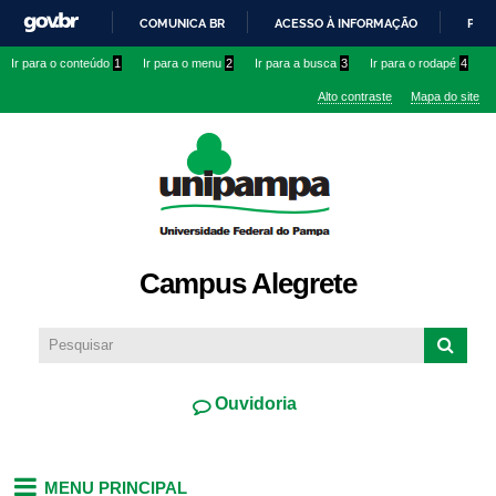
Pular
COMUNICA BR
ACESSO À INFORMAÇÃO
PART
para o
IR
Ir para o conteúdo
1
Ir para o menu
2
Ir para a busca
3
Ir para o rodapé
4
conteúdo
PARA
principal
Alto contraste
Mapa do site
O
CONTEÚDO
Campus Alegrete
Ouvidoria
MENU PRINCIPAL