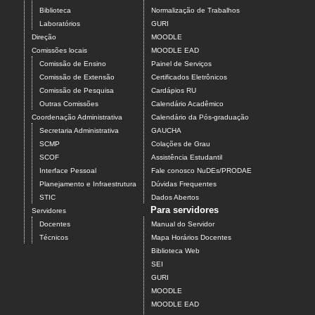
Biblioteca
Normalização de Trabalhos
Laboratórios
GURI
Direção
MOODLE
Comissões locais
MOODLE EAD
Comissão de Ensino
Painel de Serviços
Comissão de Extensão
Certificados Eletrônicos
Comissão de Pesquisa
Cardápios RU
Outras Comissões
Calendário Acadêmico
Coordenação Administrativa
Calendário da Pós-graduação
Secretaria Administrativa
GAUCHA
SCMP
Colações de Grau
SCOF
Assistência Estudantil
Interface Pessoal
Fale conosco NuDEs/PRODAE
Planejamento e Infraestrutura
Dúvidas Frequentes
STIC
Dados Abertos
Para servidores
Servidores
Docentes
Manual do Servidor
Técnicos
Mapa Horários Docentes
Biblioteca Web
SEI
GURI
MOODLE
MOODLE EAD