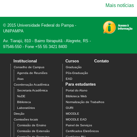
Mais notícias
© 2015 Universidade Federal do Pampa -
UNIPAMPA
Av. Tiarajú, 810 - Bairro Ibirapuitã - Alegrete, RS -
97546-550 - Fone +55 55 3421 8400
Institucional
Cursos
Contato
Conselho de Campus
Graduação
Agenda de Reuniões
Pós-Graduação
Atas
EAD
Para estudantes
Coordenação Acadêmica
Secretaria Acadêmica
Portal do Aluno
NuDE
Biblioteca Web
Biblioteca
Normalização de Trabalhos
Laboratórios
GURI
Direção
MOODLE
Comissões locais
MOODLE EAD
Comissão de Ensino
Painel de Serviços
Comissão de Extensão
Certificados Eletrônicos
Comissão de Pesquisa
Cardápios RU