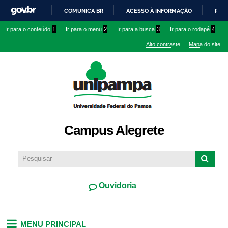
Pular
COMUNICA BR
ACESSO À INFORMAÇÃO
PART
para o
IR
Ir para o conteúdo
1
Ir para o menu
2
Ir para a busca
3
Ir para o rodapé
4
conteúdo
PARA
principal
Alto contraste
Mapa do site
O
CONTEÚDO
Campus Alegrete
Ouvidoria
MENU PRINCIPAL