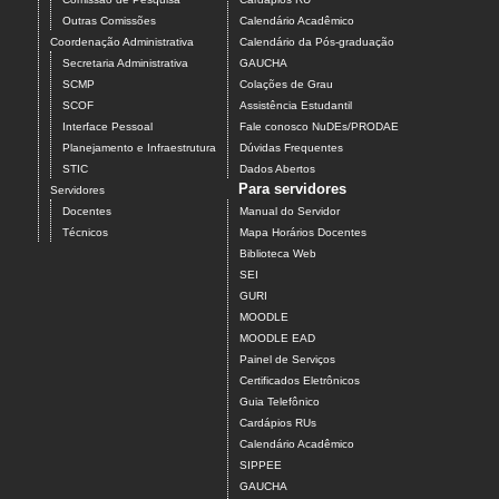
Outras Comissões
Calendário Acadêmico
Coordenação Administrativa
Calendário da Pós-graduação
Secretaria Administrativa
GAUCHA
SCMP
Colações de Grau
SCOF
Assistência Estudantil
Interface Pessoal
Fale conosco NuDEs/PRODAE
Planejamento e Infraestrutura
Dúvidas Frequentes
STIC
Dados Abertos
Para servidores
Servidores
Docentes
Manual do Servidor
Técnicos
Mapa Horários Docentes
Biblioteca Web
SEI
GURI
MOODLE
MOODLE EAD
Painel de Serviços
Certificados Eletrônicos
Guia Telefônico
Cardápios RUs
Calendário Acadêmico
SIPPEE
GAUCHA