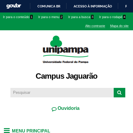
Pular
COMUNICA BR
ACESSO À INFORMAÇÃO
PART
para o
IR
Ir para o conteúdo
1
Ir para o menu
2
Ir para a busca
3
Ir para o rodapé
4
conteúdo
PARA
principal
Alto contraste
Mapa do site
O
CONTEÚDO
Campus Jaguarão
Ouvidoria
MENU PRINCIPAL