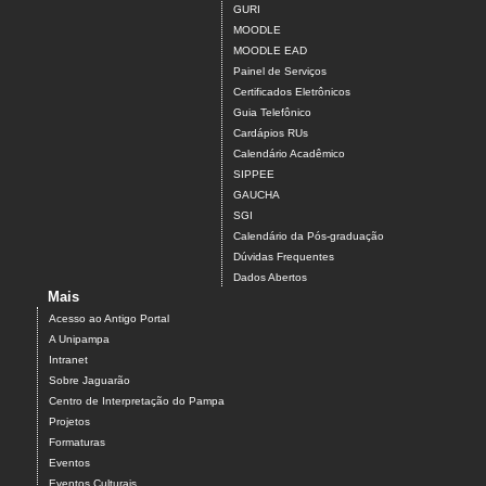
GURI
MOODLE
MOODLE EAD
Painel de Serviços
Certificados Eletrônicos
Guia Telefônico
Cardápios RUs
Calendário Acadêmico
SIPPEE
GAUCHA
SGI
Calendário da Pós-graduação
Dúvidas Frequentes
Dados Abertos
Mais
Acesso ao Antigo Portal
A Unipampa
Intranet
Sobre Jaguarão
Centro de Interpretação do Pampa
Projetos
Formaturas
Eventos
Eventos Culturais