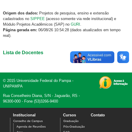
Origem dos dados:
Projetos de pesquisa, ensino e extensão
cadastrados no
SIPPEE
(acesso somente via rede institucional) e
Módulo Projetos Acadêmicos (SAP) no
GURI
.
Página gerada em:
06/08/26 10:54:28 (dados atualizados em tempo
real).
Lista de Docentes
© 2015 Universidade Federal do Pampa -
UNIPAMPA
Rua Conselheiro Diana, S/N - Jaguarão, RS -
96300-000 - Fone (53)3266-9400
Institucional
Cursos
Contato
Conselho de Campus
Graduação
Agenda de Reuniões
Pós-Graduação