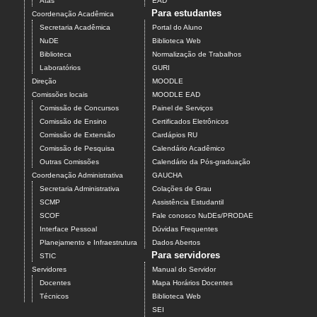
Atas
EAD
Para estudantes
Coordenação Acadêmica
Secretaria Acadêmica
Portal do Aluno
NuDE
Biblioteca Web
Biblioteca
Normalização de Trabalhos
Laboratórios
GURI
Direção
MOODLE
Comissões locais
MOODLE EAD
Comissão de Concursos
Painel de Serviços
Comissão de Ensino
Certificados Eletrônicos
Comissão de Extensão
Cardápios RU
Comissão de Pesquisa
Calendário Acadêmico
Outras Comissões
Calendário da Pós-graduação
Coordenação Administrativa
GAUCHA
Secretaria Administrativa
Colações de Grau
SCMP
Assistência Estudantil
SCOF
Fale conosco NuDEs/PRODAE
Interface Pessoal
Dúvidas Frequentes
Planejamento e Infraestrutura
Dados Abertos
Para servidores
STIC
Servidores
Manual do Servidor
Docentes
Mapa Horários Docentes
Técnicos
Biblioteca Web
SEI