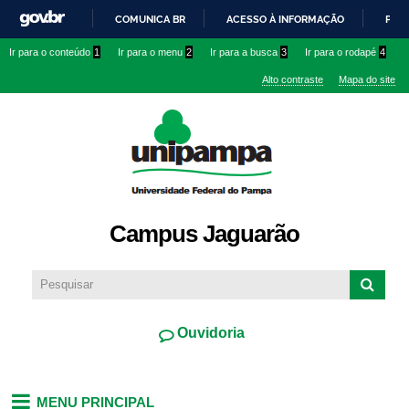
Pular
COMUNICA BR
ACESSO À INFORMAÇÃO
PART
para o
IR
Ir para o conteúdo
1
Ir para o menu
2
Ir para a busca
3
Ir para o rodapé
4
conteúdo
PARA
principal
Alto contraste
Mapa do site
O
CONTEÚDO
Campus Jaguarão
Ouvidoria
MENU PRINCIPAL