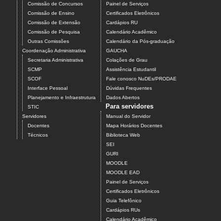
Comissão de Concursos
Painel de Serviços
Comissão de Ensino
Certificados Eletrônicos
Comissão de Extensão
Cardápios RU
Comissão de Pesquisa
Calendário Acadêmico
Outras Comissões
Calendário da Pós-graduação
Coordenação Administrativa
GAUCHA
Secretaria Administrativa
Colações de Grau
SCMP
Assistência Estudantil
SCOF
Fale conosco NuDEs/PRODAE
Interface Pessoal
Dúvidas Frequentes
Planejamento e Infraestrutura
Dados Abertos
Para servidores
STIC
Servidores
Manual do Servidor
Docentes
Mapa Horários Docentes
Técnicos
Biblioteca Web
SEI
GURI
MOODLE
MOODLE EAD
Painel de Serviços
Certificados Eletrônicos
Guia Telefônico
Cardápios RUs
Calendário Acadêmico