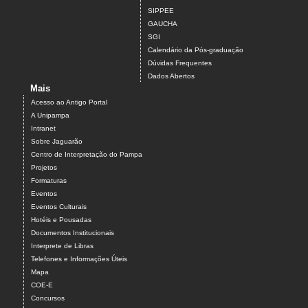
SIPPEE
GAUCHA
SGI
Calendário da Pós-graduação
Dúvidas Frequentes
Dados Abertos
Mais
Acesso ao Antigo Portal
A Unipampa
Intranet
Sobre Jaguarão
Centro de Interpretação do Pampa
Projetos
Formaturas
Eventos
Eventos Culturais
Hotéis e Pousadas
Documentos Institucionais
Interprete de Libras
Telefones e Informações Úteis
Mapa
COE-E
Concursos