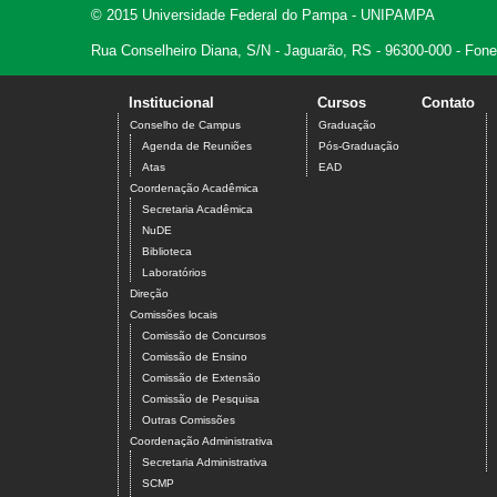
© 2015 Universidade Federal do Pampa - UNIPAMPA
Rua Conselheiro Diana, S/N - Jaguarão, RS - 96300-000 - Fon
Institucional
Cursos
Contato
Conselho de Campus
Graduação
Agenda de Reuniões
Pós-Graduação
Atas
EAD
Coordenação Acadêmica
Secretaria Acadêmica
NuDE
Biblioteca
Laboratórios
Direção
Comissões locais
Comissão de Concursos
Comissão de Ensino
Comissão de Extensão
Comissão de Pesquisa
Outras Comissões
Coordenação Administrativa
Secretaria Administrativa
SCMP