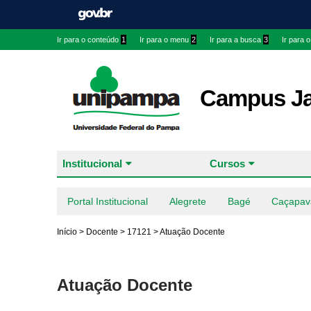
Ir para o conteúdo
1
Ir para o menu
2
Ir para a busca
3
Ir para 
Campus J
Institucional
Cursos
Portal Institucional
Alegrete
Bagé
Caçapav
Início
>
Docente
>
17121
>
Atuação Docente
Atuação Docente