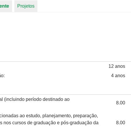
ente
(aba ativa)
Projetos
12 anos
ão:
4 anos
l (incluindo período destinado ao
8.00
acionadas ao estudo, planejamento, preparação,
as nos cursos de graduação e pós-graduação da
8.00