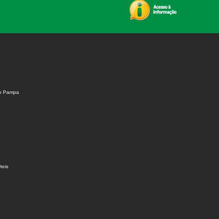
do Pampa
teis