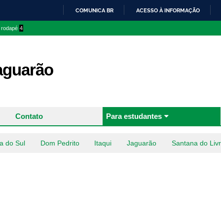
Pular
COMUNICA BR
ACESSO À INFORMAÇÃO
para o
IR
o rodapé
4
conteúdo
PARA
principal
O
CONTEÚDO
aguarão
Contato
Para estudantes
a do Sul
Dom Pedrito
Itaqui
Jaguarão
Santana do Liv