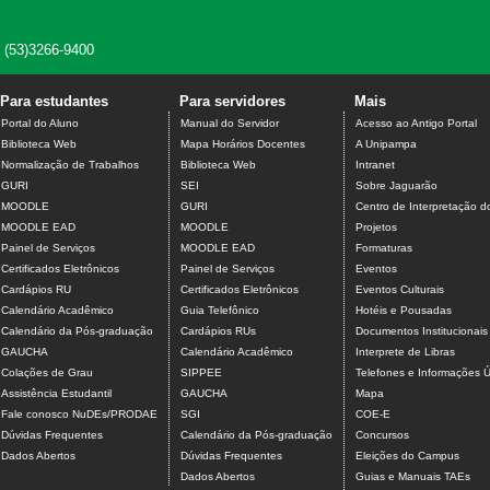
e (53)3266-9400
Para estudantes
Para servidores
Mais
Portal do Aluno
Manual do Servidor
Acesso ao Antigo Portal
Biblioteca Web
Mapa Horários Docentes
A Unipampa
Normalização de Trabalhos
Biblioteca Web
Intranet
GURI
SEI
Sobre Jaguarão
MOODLE
GURI
Centro de Interpretação 
MOODLE EAD
MOODLE
Projetos
Painel de Serviços
MOODLE EAD
Formaturas
Certificados Eletrônicos
Painel de Serviços
Eventos
Cardápios RU
Certificados Eletrônicos
Eventos Culturais
Calendário Acadêmico
Guia Telefônico
Hotéis e Pousadas
Calendário da Pós-graduação
Cardápios RUs
Documentos Institucionais
GAUCHA
Calendário Acadêmico
Interprete de Libras
Colações de Grau
SIPPEE
Telefones e Informações Ú
Assistência Estudantil
GAUCHA
Mapa
Fale conosco NuDEs/PRODAE
SGI
COE-E
Dúvidas Frequentes
Calendário da Pós-graduação
Concursos
Dados Abertos
Dúvidas Frequentes
Eleições do Campus
Dados Abertos
Guias e Manuais TAEs