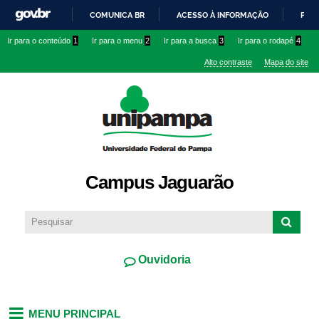
Pular
COMUNICA BR
ACESSO À INFORMAÇÃO
PART
para o
IR
Ir para o conteúdo
1
Ir para o menu
2
Ir para a busca
3
Ir para o rodapé
4
conteúdo
PARA
principal
Alto contraste
Mapa do site
O
CONTEÚDO
Campus Jaguarão
Ouvidoria
MENU PRINCIPAL