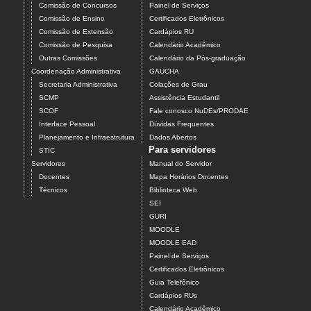
Comissão de Concursos
Painel de Serviços
Comissão de Ensino
Certificados Eletrônicos
Comissão de Extensão
Cardápios RU
Comissão de Pesquisa
Calendário Acadêmico
Outras Comissões
Calendário da Pós-graduação
Coordenação Administrativa
GAUCHA
Secretaria Administrativa
Colações de Grau
SCMP
Assistência Estudantil
SCOF
Fale conosco NuDEs/PRODAE
Interface Pessoal
Dúvidas Frequentes
Planejamento e Infraestrutura
Dados Abertos
Para servidores
STIC
Servidores
Manual do Servidor
Docentes
Mapa Horários Docentes
Técnicos
Biblioteca Web
SEI
GURI
MOODLE
MOODLE EAD
Painel de Serviços
Certificados Eletrônicos
Guia Telefônico
Cardápios RUs
Calendário Acadêmico