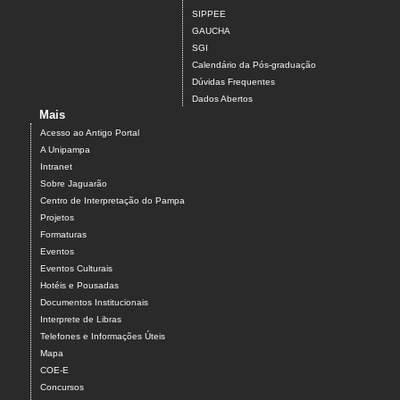
SIPPEE
GAUCHA
SGI
Calendário da Pós-graduação
Dúvidas Frequentes
Dados Abertos
Mais
Acesso ao Antigo Portal
A Unipampa
Intranet
Sobre Jaguarão
Centro de Interpretação do Pampa
Projetos
Formaturas
Eventos
Eventos Culturais
Hotéis e Pousadas
Documentos Institucionais
Interprete de Libras
Telefones e Informações Úteis
Mapa
COE-E
Concursos