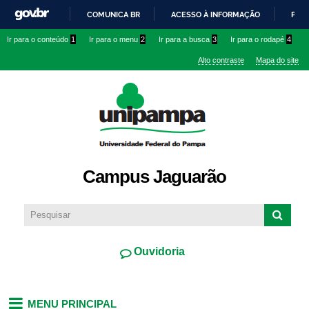
Pular
COMUNICA BR
ACESSO À INFORMAÇÃO
PART
para o
IR
Ir para o conteúdo
1
Ir para o menu
2
Ir para a busca
3
Ir para o rodapé
4
conteúdo
PARA
principal
Alto contraste
Mapa do site
O
CONTEÚDO
Campus Jaguarão
Ouvidoria
MENU PRINCIPAL