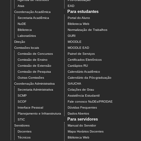
Atas
EAD
Para estudantes
Coordenação Acadêmica
Secretaria Acadêmica
Portal do Aluno
NuDE
Biblioteca Web
Biblioteca
Normalização de Trabalhos
Laboratórios
GURI
Direção
MOODLE
Comissões locais
MOODLE EAD
Comissão de Concursos
Painel de Serviços
Comissão de Ensino
Certificados Eletrônicos
Comissão de Extensão
Cardápios RU
Comissão de Pesquisa
Calendário Acadêmico
Outras Comissões
Calendário da Pós-graduação
Coordenação Administrativa
GAUCHA
Secretaria Administrativa
Colações de Grau
SCMP
Assistência Estudantil
SCOF
Fale conosco NuDEs/PRODAE
Interface Pessoal
Dúvidas Frequentes
Planejamento e Infraestrutura
Dados Abertos
Para servidores
STIC
Servidores
Manual do Servidor
Docentes
Mapa Horários Docentes
Técnicos
Biblioteca Web