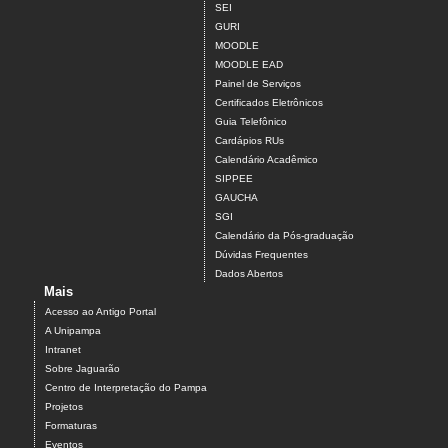
SEI
GURI
MOODLE
MOODLE EAD
Painel de Serviços
Certificados Eletrônicos
Guia Telefônico
Cardápios RUs
Calendário Acadêmico
SIPPEE
GAUCHA
SGI
Calendário da Pós-graduação
Dúvidas Frequentes
Dados Abertos
Mais
Acesso ao Antigo Portal
A Unipampa
Intranet
Sobre Jaguarão
Centro de Interpretação do Pampa
Projetos
Formaturas
Eventos