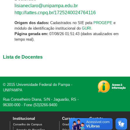
lisianeclaro@unipampa.edu.br
http://lattes.cnpq.br/1725240024764116
Origem dos dados:
Cadastrados no SIE pela
PROGEPE
e
módulo de identificação institucional do
GURI
.
Página gerada em:
07/08/26 01:51:43 (dados atualizados em
tempo real).
Lista de Docentes
© 2015 Universidade Federal do Pampa -
UNIPAMPA
Rua Conselheiro Diana, S/N - Jaguarão, RS -
96300-000 - Fone (53)3266-9400
Institucional
Cursos
Contato
Conselho de Campus
Graduação
Agenda de Reuniões
Pós-Graduação