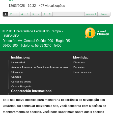
12/03/2026 - 19:32
- 407 visualizações
1
2
3
4
5
6
7
8
9
…
próximo >
fim »
Páginas
© 2015 Universidade Federal do Pampa -
UNIPAMPA
Dirección: Av. General Osório, 900 - Bagé, RS
96400-100 - Teléfono: 55 53 3240 - 5400
Institucional
Movilidad
Universidad
Discentes
Arinter – Asesoría de Relaciones Internacionales
Docentes
Ubicación
Cómo inscribirse
Campus
Cursos de Grado
Cursos Posgrado
Cooperación Internacional
Ciencia sin Fronteras
Este site utiliza cookies para melhorar a experiência de navegação dos
Santander Universidades
usuários. Ao continuar utilizando o site, você concorda com a política de
BraCol
PEC-G
monitoramento de cookies. Você pode saber mais sobre quais cookies