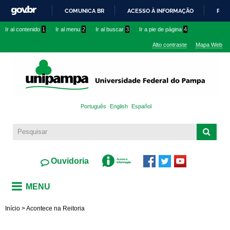
Pasar al
COMUNICA BR
ACESSO À INFORMAÇÃO
PART
contenido
IR
Ir al contenido
1
Ir al menu
2
Ir al buscar
3
Ir a pie de página
4
principal
PARA
Alto contraste
Mapa Web
O
CONTEÚDO
Português
English
Español
Ouvidoria
MENU
Início
>
Acontece na Reitoria