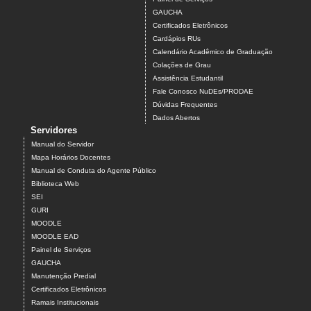
GAUCHA
Certificados Eletrônicos
Cardápios RUs
Calendário Acadêmico de Graduação
Colações de Grau
Assistência Estudantil
Fale Conosco NuDEs/PRODAE
Dúvidas Frequentes
Dados Abertos
Servidores
Manual do Servidor
Mapa Horários Docentes
Manual de Conduta do Agente Público
Biblioteca Web
SEI
GURI
MOODLE
MOODLE EAD
Painel de Serviços
GAUCHA
Manutenção Predial
Certificados Eletrônicos
Ramais Institucionais