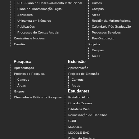
PDI - Plano de Desenvolvimento Institucional
Cursos
Plano de Transformação Digital
Campus
Servidores
Áreas
Unipampa em Números
Residência Multiprofissional
Publicações
Calendário Pós-Graduação
Processos de Contas Anuais
Processos Seletivos
Comissões e Núcleos
Pós-Graduação
Comitês
Projetos
Campus
Áreas
Pesquisa
Extensão
Apresentação
Apresentação
Projetos de Pesquisa
Projetos de Extensão
Campus
Campus
Áreas
Áreas
Estudantes
Grupos
Chamadas e Editais de Pesquisa
Portal do Aluno
Guia do Calouro
Biblioteca Web
Normalização de Trabalhos
GURI
MOODLE
MOODLE EAD
Painel de Serviços