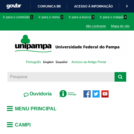
Pular
COMUNICA BR
ACESSO À INFORMAÇÃO
PART
para o
IR
Ir para o conteúdo
1
Ir para o menu
2
Ir para a busca
3
Ir para o rodapé
4
conteúdo
PARA
principal
Alto contraste
Mapa do site
O
CONTEÚDO
Português
English
Español
Acesso ao Antigo Portal
Ouvidoria
MENU PRINCIPAL
CAMPI