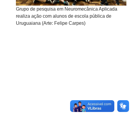
Grupo de pesquisa em Neuromecânica Aplicada
Gr
realiza ação com alunos de escola pública de
re
Uruguaiana (Arte: Felipe Carpes)
Ur
ada
e