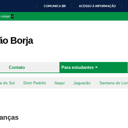
Pular
COMUNICA BR
ACESSO À INFORMAÇÃO
para o
IR
o rodapé
4
conteúdo
PARA
principal
O
CONTEÚDO
o Borja
Contato
Para estudantes
a do Sul
Dom Pedrito
Itaqui
Jaguarão
Santana do Liv
nanças