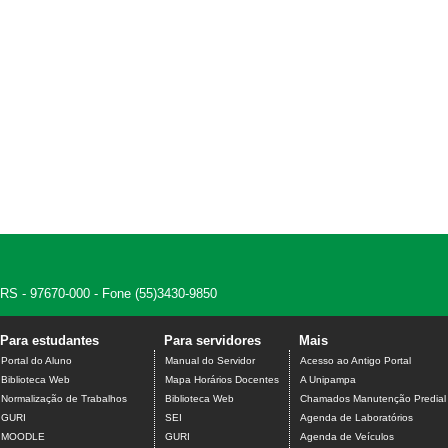
, RS - 97670-000 - Fone (55)3430-9850
Para estudantes
Para servidores
Mais
Portal do Aluno
Manual do Servidor
Acesso ao Antigo Portal
Biblioteca Web
Mapa Horários Docentes
A Unipampa
Normalização de Trabalhos
Biblioteca Web
Chamados Manutenção Predial
GURI
SEI
Agenda de Laboratórios
MOODLE
GURI
Agenda de Veículos