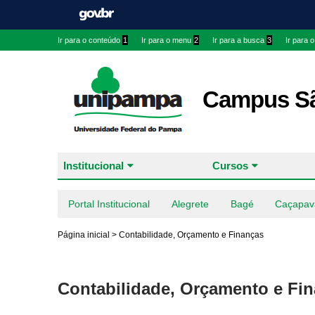
Ir para o conteúdo
1
Ir para o menu
2
Ir para a busca
3
Ir para 
Campus Sã
Institucional
Cursos
Portal Institucional
Alegrete
Bagé
Caçapav
Página inicial
>
Contabilidade, Orçamento e Finanças
Contabilidade, Orçamento e Fi