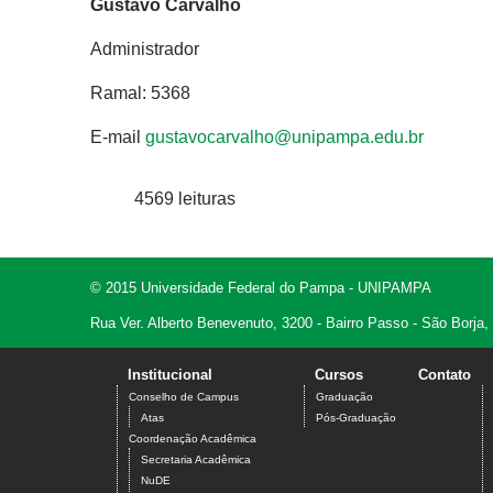
Gustavo Carvalho
Administrador
Ramal: 5368
E-mail
gustavocarvalho@unipampa.edu.br
4569 leituras
© 2015 Universidade Federal do Pampa - UNIPAMPA
Rua Ver. Alberto Benevenuto, 3200 - Bairro Passo - São Borja
Institucional
Cursos
Contato
Conselho de Campus
Graduação
Atas
Pós-Graduação
Coordenação Acadêmica
Secretaria Acadêmica
NuDE