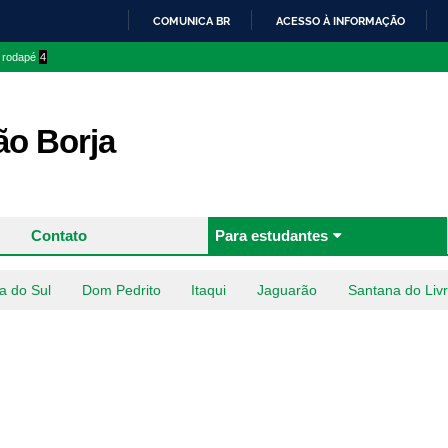
Pular
COMUNICA BR
ACESSO À INFORMAÇÃO
para o
IR
o rodapé
4
conteúdo
PARA
principal
O
CONTEÚDO
o Borja
Contato
Para estudantes
a do Sul
Dom Pedrito
Itaqui
Jaguarão
Santana do Liv