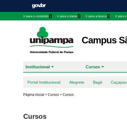
Ir para o conteúdo
1
Ir para o menu
2
Ir para a busca
3
Ir para 
Campus Sã
Institucional
Cursos
Portal Institucional
Alegrete
Bagé
Caçapav
Página inicial
>
Cursos
>
Cursos
Cursos