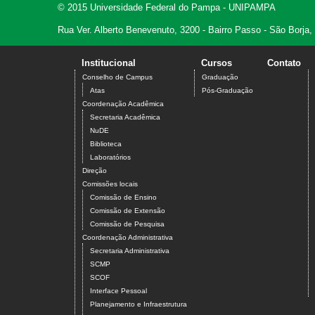
© 2015 Universidade Federal do Pampa - UNIPAMPA
Rua Ver. Alberto Benevenuto, 3200 - Bairro Passo - São Borja
Institucional
Cursos
Contato
Conselho de Campus
Graduação
Atas
Pós-Graduação
Coordenação Acadêmica
Secretaria Acadêmica
NuDE
Biblioteca
Laboratórios
Direção
Comissões locais
Comissão de Ensino
Comissão de Extensão
Comissão de Pesquisa
Coordenação Administrativa
Secretaria Administrativa
SCMP
SCOF
Interface Pessoal
Planejamento e Infraestrutura