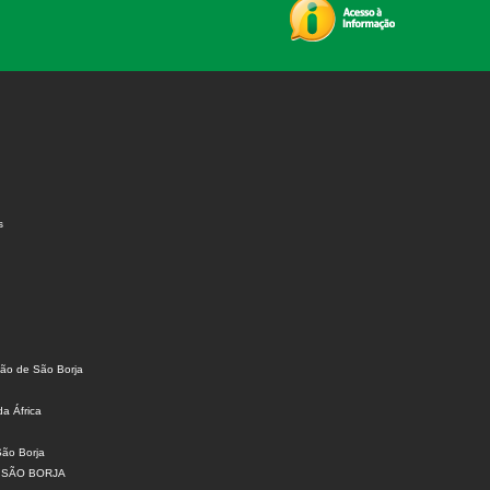
s
ião de São Borja
da África
São Borja
 SÃO BORJA