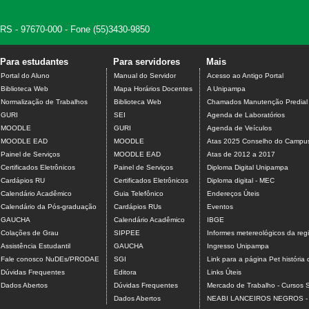
, RS - 97670-000 - Fone (55)3430-9850
Para estudantes
Para servidores
Mais
Portal do Aluno
Manual do Servidor
Acesso ao Antigo Portal
Biblioteca Web
Mapa Horários Docentes
A Unipampa
Normalização de Trabalhos
Biblioteca Web
Chamados Manutenção Predial
GURI
SEI
Agenda de Laboratórios
MOODLE
GURI
Agenda de Veículos
MOODLE EAD
MOODLE
Atas 2025 Conselho do Campu
Painel de Serviços
MOODLE EAD
Atas de 2012 a 2017
Certificados Eletrônicos
Painel de Serviços
Diploma Digital Unipampa
Cardápios RU
Certificados Eletrônicos
Diploma digital - MEC
Calendário Acadêmico
Guia Telefônico
Endereços Úteis
Calendário da Pós-graduação
Cardápios RUs
Eventos
GAUCHA
Calendário Acadêmico
IBGE
Colações de Grau
SIPPEE
Informes metereológicos da reg
Assistência Estudantil
GAUCHA
Ingresso Unipampa
Fale conosco NuDEs/PRODAE
SGI
Link para a página Pet história 
Dúvidas Frequentes
Editora
Links Úteis
Dados Abertos
Dúvidas Frequentes
Mercado de Trabalho - Cursos 
Dados Abertos
NEABI LANCEIROS NEGROS -