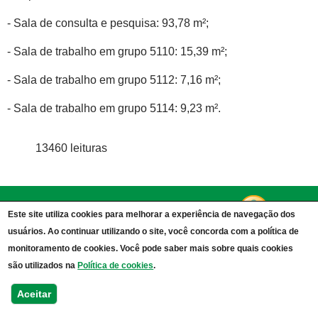
- Sala de consulta e pesquisa: 93,78 m²;
- Sala de trabalho em grupo 5110: 15,39 m²;
- Sala de trabalho em grupo 5112: 7,16 m²;
- Sala de trabalho em grupo 5114: 9,23 m².
13460 leituras
© 2015 Universidade Federal do Pampa -
Este site utiliza cookies para melhorar a experiência de navegação dos
UNIPAMPA
usuários. Ao continuar utilizando o site, você concorda com a política de
Rua Ver. Alberto Benevenuto, 3200 - Bairro Passo -
monitoramento de cookies. Você pode saber mais sobre quais cookies
São Borja, RS - 97670-000 - Fone (55)3430-9850
são utilizados na
Política de cookies
.
Institucional
Cursos
Contato
Aceitar
Conselho de Campus
Graduação
Atas
Pós-Graduação