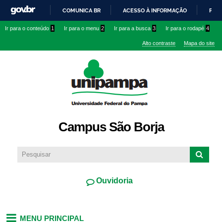
Pular
COMUNICA BR
ACESSO À INFORMAÇÃO
PART
para o
IR
Ir para o conteúdo
1
Ir para o menu
2
Ir para a busca
3
Ir para o rodapé
4
conteúdo
PARA
principal
Alto contraste
Mapa do site
O
CONTEÚDO
Campus São Borja
Ouvidoria
MENU PRINCIPAL