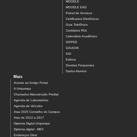
MOODLE
MOODLE EAD
Painel de Serviços
Certificados Eletrônicos
Guia Telefônico
Cardápios RUs
Calendário Acadêmico
SIPPEE
GAUCHA
SGI
Editora
Dúvidas Frequentes
Dados Abertos
Mais
Acesso ao Antigo Portal
A Unipampa
Chamados Manutenção Predial
Agenda de Laboratórios
Agenda de Veículos
Atas 2025 Conselho do Campus
Atas de 2012 a 2017
Diploma Digital Unipampa
Diploma digital - MEC
Endereços Úteis