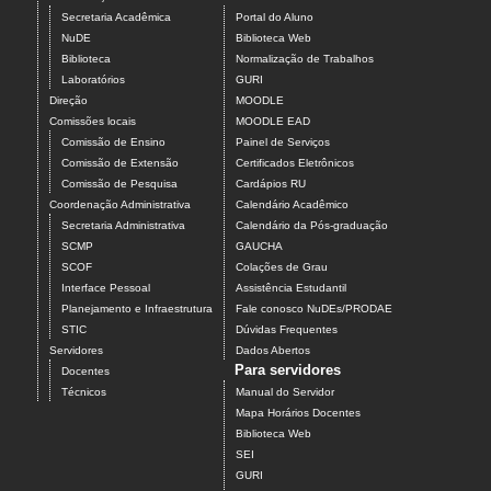
Secretaria Acadêmica
Portal do Aluno
NuDE
Biblioteca Web
Biblioteca
Normalização de Trabalhos
Laboratórios
GURI
Direção
MOODLE
Comissões locais
MOODLE EAD
Comissão de Ensino
Painel de Serviços
Comissão de Extensão
Certificados Eletrônicos
Comissão de Pesquisa
Cardápios RU
Coordenação Administrativa
Calendário Acadêmico
Secretaria Administrativa
Calendário da Pós-graduação
SCMP
GAUCHA
SCOF
Colações de Grau
Interface Pessoal
Assistência Estudantil
Planejamento e Infraestrutura
Fale conosco NuDEs/PRODAE
STIC
Dúvidas Frequentes
Servidores
Dados Abertos
Para servidores
Docentes
Técnicos
Manual do Servidor
Mapa Horários Docentes
Biblioteca Web
SEI
GURI