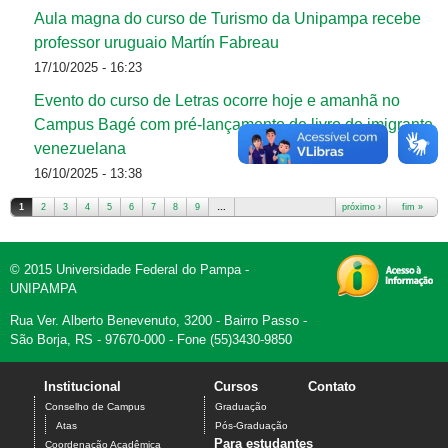
Aula magna do curso de Turismo da Unipampa recebe
professor uruguaio Martín Fabreau
17/10/2025 - 16:23
Evento do curso de Letras ocorre hoje e amanhã no
Campus Bagé com pré-lançamento de livro de imigrante
venezuelana
16/10/2025 - 13:38
1
2
3
4
5
6
7
8
9
…
próximo ›
fim »
Páginas
© 2015 Universidade Federal do Pampa -
UNIPAMPA
Rua Ver. Alberto Benevenuto, 3200 - Bairro Passo -
São Borja, RS - 97670-000 - Fone (55)3430-9850
Institucional
Cursos
Contato
Conselho de Campus
Graduação
Atas
Pós-Graduação
Para estudantes
Coordenação Acadêmica