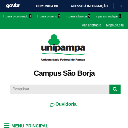
Pular
COMUNICA BR
ACESSO À INFORMAÇÃO
PART
para o
IR
Ir para o conteúdo
1
Ir para o menu
2
Ir para a busca
3
Ir para o rodapé
4
conteúdo
PARA
principal
Alto contraste
Mapa do site
O
CONTEÚDO
Campus São Borja
Ouvidoria
MENU PRINCIPAL