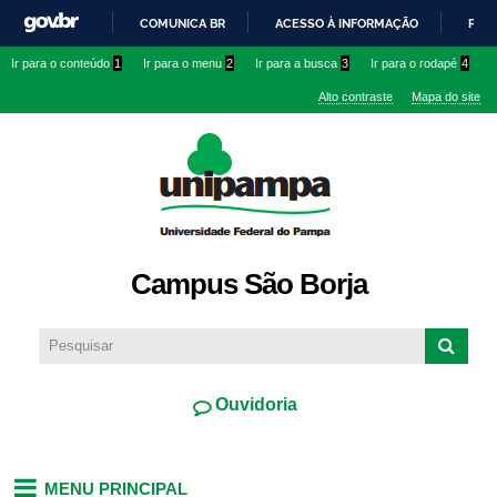
Pular
COMUNICA BR
ACESSO À INFORMAÇÃO
PART
para o
IR
Ir para o conteúdo
1
Ir para o menu
2
Ir para a busca
3
Ir para o rodapé
4
conteúdo
PARA
principal
Alto contraste
Mapa do site
O
CONTEÚDO
Campus São Borja
Ouvidoria
MENU PRINCIPAL