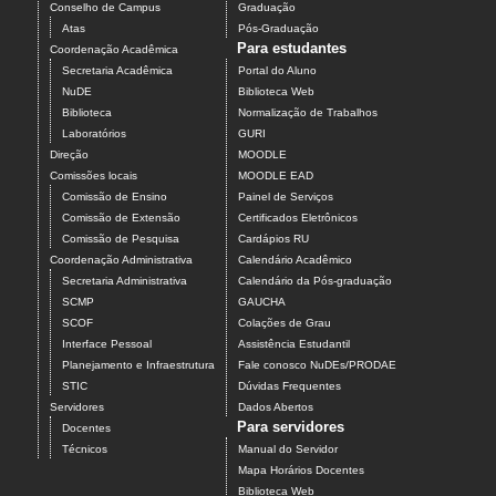
Conselho de Campus
Graduação
Atas
Pós-Graduação
Para estudantes
Coordenação Acadêmica
Secretaria Acadêmica
Portal do Aluno
NuDE
Biblioteca Web
Biblioteca
Normalização de Trabalhos
Laboratórios
GURI
Direção
MOODLE
Comissões locais
MOODLE EAD
Comissão de Ensino
Painel de Serviços
Comissão de Extensão
Certificados Eletrônicos
Comissão de Pesquisa
Cardápios RU
Coordenação Administrativa
Calendário Acadêmico
Secretaria Administrativa
Calendário da Pós-graduação
SCMP
GAUCHA
SCOF
Colações de Grau
Interface Pessoal
Assistência Estudantil
Planejamento e Infraestrutura
Fale conosco NuDEs/PRODAE
STIC
Dúvidas Frequentes
Servidores
Dados Abertos
Para servidores
Docentes
Técnicos
Manual do Servidor
Mapa Horários Docentes
Biblioteca Web