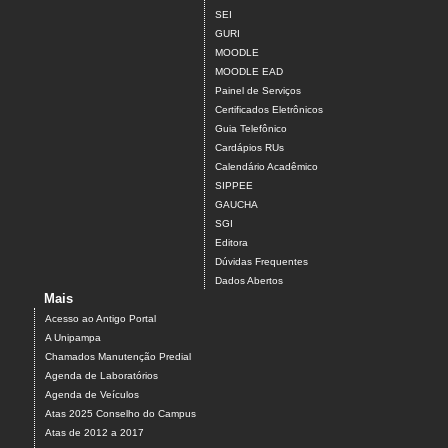
SEI
GURI
MOODLE
MOODLE EAD
Painel de Serviços
Certificados Eletrônicos
Guia Telefônico
Cardápios RUs
Calendário Acadêmico
SIPPEE
GAUCHA
SGI
Editora
Dúvidas Frequentes
Dados Abertos
Mais
Acesso ao Antigo Portal
A Unipampa
Chamados Manutenção Predial
Agenda de Laboratórios
Agenda de Veículos
Atas 2025 Conselho do Campus
Atas de 2012 a 2017