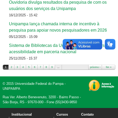
Ouvidoria divulga resultados da pesquisa de com os
usuários dos serviços da Unipampa
16/12/2025 - 15:42
Unipampa lança chamada interna de incentivo à
pesquisa para apoiar novos pesquisadores em 2026
05/12/2025 - 15:09
Sistema de Bibliotecas da Unipampa amplia recursos de
acessibilidade em parceria nacional
25/11/2025 - 15:37
1
2
3
4
5
6
7
8
9
…
próximo ›
fim »
Páginas
© 2015 Universidade Federal do Pampa -
UNIPAMPA
Rua Ver. Alberto Benevenuto, 3200 - Bairro Passo -
São Borja, RS - 97670-000 - Fone (55)3430-9850
Institucional
Cursos
Contato