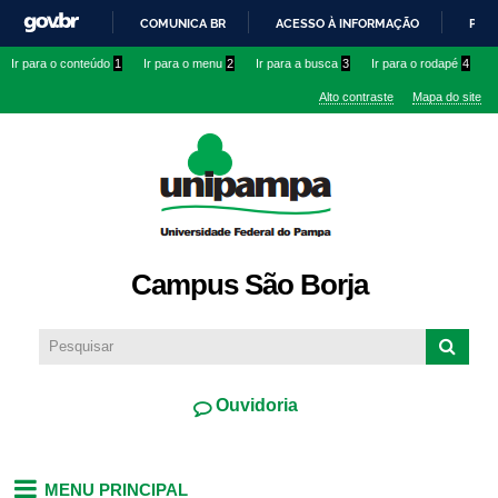
Pular
COMUNICA BR
ACESSO À INFORMAÇÃO
PART
para o
IR
Ir para o conteúdo
1
Ir para o menu
2
Ir para a busca
3
Ir para o rodapé
4
conteúdo
PARA
principal
Alto contraste
Mapa do site
O
CONTEÚDO
Campus São Borja
Ouvidoria
MENU PRINCIPAL