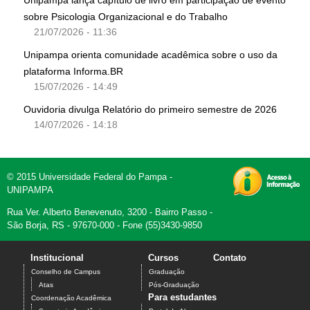
Unipampa lança capítulo de livro em participação de evento
sobre Psicologia Organizacional e do Trabalho
21/07/2026 - 11:36
Unipampa orienta comunidade acadêmica sobre o uso da
plataforma Informa.BR
15/07/2026 - 14:49
Ouvidoria divulga Relatório do primeiro semestre de 2026
14/07/2026 - 14:18
© 2015 Universidade Federal do Pampa -
UNIPAMPA
Rua Ver. Alberto Benevenuto, 3200 - Bairro Passo -
São Borja, RS - 97670-000 - Fone (55)3430-9850
Institucional
Cursos
Contato
Conselho de Campus
Graduação
Atas
Pós-Graduação
Para estudantes
Coordenação Acadêmica