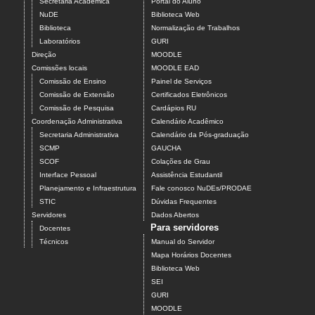
Secretaria Acadêmica
Portal do Aluno
NuDE
Biblioteca Web
Biblioteca
Normalização de Trabalhos
Laboratórios
GURI
Direção
MOODLE
Comissões locais
MOODLE EAD
Comissão de Ensino
Painel de Serviços
Comissão de Extensão
Certificados Eletrônicos
Comissão de Pesquisa
Cardápios RU
Coordenação Administrativa
Calendário Acadêmico
Secretaria Administrativa
Calendário da Pós-graduação
SCMP
GAUCHA
SCOF
Colações de Grau
Interface Pessoal
Assistência Estudantil
Planejamento e Infraestrutura
Fale conosco NuDEs/PRODAE
STIC
Dúvidas Frequentes
Servidores
Dados Abertos
Para servidores
Docentes
Técnicos
Manual do Servidor
Mapa Horários Docentes
Biblioteca Web
SEI
GURI
MOODLE