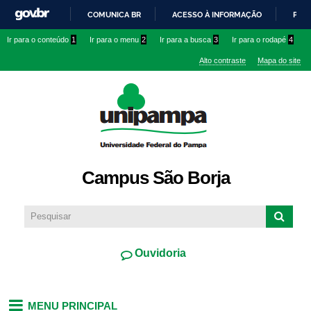
Pular
COMUNICA BR
ACESSO À INFORMAÇÃO
PART
para o
IR
Ir para o conteúdo
1
Ir para o menu
2
Ir para a busca
3
Ir para o rodapé
4
conteúdo
PARA
principal
Alto contraste
Mapa do site
O
CONTEÚDO
Campus São Borja
Ouvidoria
MENU PRINCIPAL