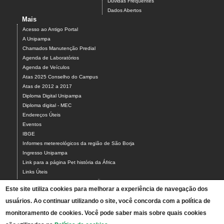
Dúvidas Frequentes
Dados Abertos
Mais
Acesso ao Antigo Portal
A Unipampa
Chamados Manutenção Predial
Agenda de Laboratórios
Agenda de Veículos
Atas 2025 Conselho do Campus
Atas de 2012 a 2017
Diploma Digital Unipampa
Diploma digital - MEC
Endereços Úteis
Eventos
IBGE
Informes metereológicos da região de São Borja
Ingresso Unipampa
Link para a página Pet história da África
Links Úteis
Mercado de Trabalho - Cursos São Borja
Este site utiliza cookies para melhorar a experiência de navegação dos
NEABI LANCEIROS NEGROS - SÃO BORJA
usuários. Ao continuar utilizando o site, você concorda com a política de
Pedido Almox
Relatórios de Gestão
monitoramento de cookies. Você pode saber mais sobre quais cookies
Relatórios de Gestão dos campi Unipampa - Proplan - 2014/2020