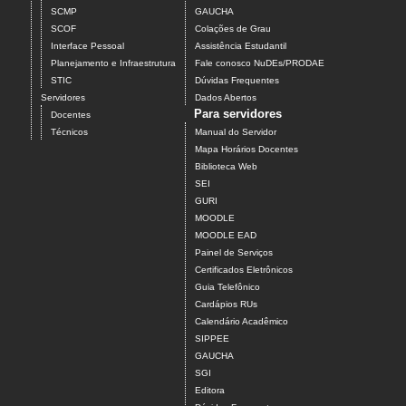
SCMP
GAUCHA
SCOF
Colações de Grau
Interface Pessoal
Assistência Estudantil
Planejamento e Infraestrutura
Fale conosco NuDEs/PRODAE
STIC
Dúvidas Frequentes
Servidores
Dados Abertos
Para servidores
Docentes
Técnicos
Manual do Servidor
Mapa Horários Docentes
Biblioteca Web
SEI
GURI
MOODLE
MOODLE EAD
Painel de Serviços
Certificados Eletrônicos
Guia Telefônico
Cardápios RUs
Calendário Acadêmico
SIPPEE
GAUCHA
SGI
Editora