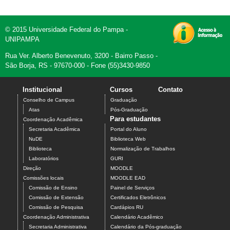
© 2015 Universidade Federal do Pampa -
UNIPAMPA
Rua Ver. Alberto Benevenuto, 3200 - Bairro Passo -
São Borja, RS - 97670-000 - Fone (55)3430-9850
Institucional
Cursos
Contato
Conselho de Campus
Graduação
Atas
Pós-Graduação
Para estudantes
Coordenação Acadêmica
Secretaria Acadêmica
Portal do Aluno
NuDE
Biblioteca Web
Biblioteca
Normalização de Trabalhos
Laboratórios
GURI
Direção
MOODLE
Comissões locais
MOODLE EAD
Comissão de Ensino
Painel de Serviços
Comissão de Extensão
Certificados Eletrônicos
Comissão de Pesquisa
Cardápios RU
Coordenação Administrativa
Calendário Acadêmico
Secretaria Administrativa
Calendário da Pós-graduação