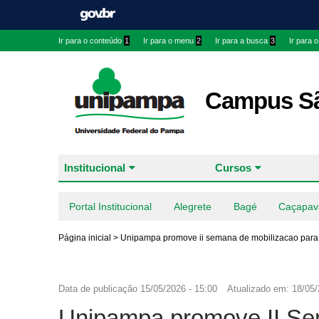
Ir para o conteúdo
1
Ir para o menu
2
Ir para a busca
3
Ir para 
Campus Sã
Institucional
Cursos
Portal Institucional
Alegrete
Bagé
Caçapav
Página inicial
>
Unipampa promove ii semana de mobilizacao para 
Data de publicação
15/05/2026 - 15:00
Atualizado em:
18/05/
Unipampa promove II Se