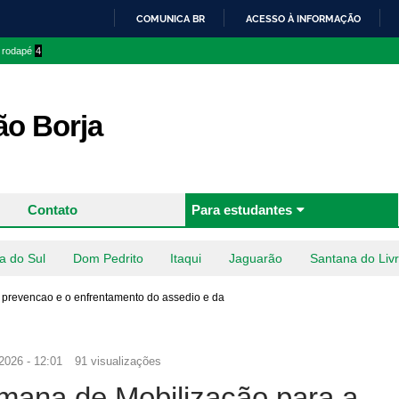
Pular
COMUNICA BR
ACESSO À INFORMAÇÃO
para o
IR
o rodapé
4
conteúdo
PARA
principal
O
CONTEÚDO
o Borja
Contato
Para estudantes
a do Sul
Dom Pedrito
Itaqui
Jaguarão
Santana do Liv
prevencao e o enfrentamento do assedio e da
2026 - 12:01
91 visualizações
mana de Mobilização para a