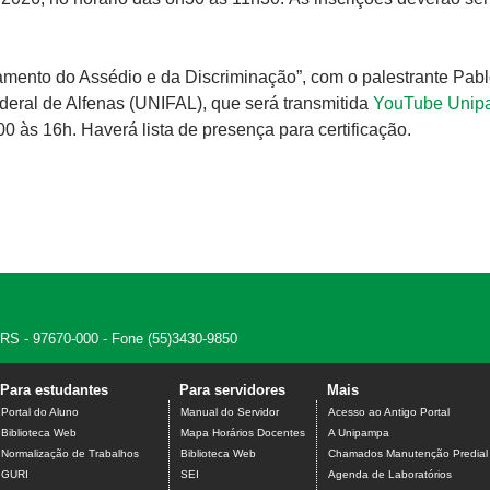
amento do Assédio e da Discriminação”, com o palestrante Pab
deral de Alfenas (UNIFAL), que será transmitida
YouTube Unip
00 às 16h. Haverá lista de presença para certificação.
, RS - 97670-000 - Fone (55)3430-9850
Para estudantes
Para servidores
Mais
Portal do Aluno
Manual do Servidor
Acesso ao Antigo Portal
Biblioteca Web
Mapa Horários Docentes
A Unipampa
Normalização de Trabalhos
Biblioteca Web
Chamados Manutenção Predial
GURI
SEI
Agenda de Laboratórios