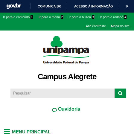
Pular
COMUNICA BR
ACESSO À INFORMAÇÃO
PART
para o
IR
Ir para o conteúdo
1
Ir para o menu
2
Ir para a busca
3
Ir para o rodapé
4
conteúdo
PARA
principal
Alto contraste
Mapa do site
O
CONTEÚDO
Campus Alegrete
Ouvidoria
MENU PRINCIPAL