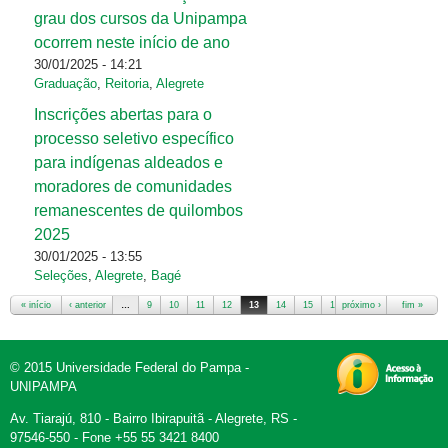
grau dos cursos da Unipampa
ocorrem neste início de ano
30/01/2025 - 14:21
Graduação
,
Reitoria
,
Alegrete
Inscrições abertas para o
processo seletivo específico
para indígenas aldeados e
moradores de comunidades
remanescentes de quilombos
2025
30/01/2025 - 13:55
Seleções
,
Alegrete
,
Bagé
« início
‹ anterior
…
9
10
11
12
13
14
15
16
próximo ›
17
…
fim »
© 2015 Universidade Federal do Pampa -
UNIPAMPA
Av. Tiarajú, 810 - Bairro Ibirapuitã - Alegrete, RS -
97546-550 - Fone +55 55 3421 8400