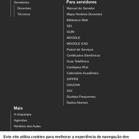
Para servidores
Servidores
Docentes
Manual do Servidor
Técnicos
Mapa Horários Docentes
Biblioteca Web
SEI
GURI
MOODLE
MOODLE EAD
Painel de Serviços
Certificados Eletrônicos
Guia Telefônico
Cardápios RUs
Calendário Acadêmico
SIPPEE
GAUCHA
SGI
Dúvidas Frequentes
Dados Abertos
Mais
A Unipampa
Agendas
Horários das Aulas
Centro Acadêmico do Campus Alegrete
Este site utiliza cookies para melhorar a experiência de navegação dos
Estrutura Organizacional