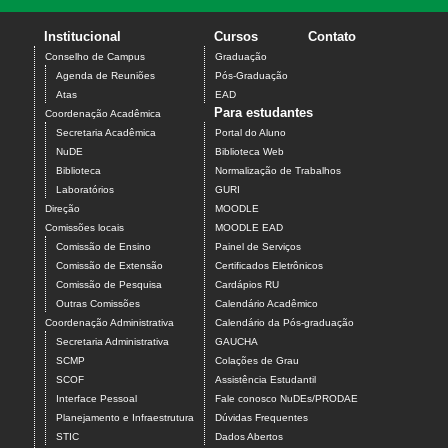
Institucional
Cursos
Contato
Conselho de Campus
Graduação
Agenda de Reuniões
Pós-Graduação
Atas
EAD
Para estudantes
Coordenação Acadêmica
Secretaria Acadêmica
Portal do Aluno
NuDE
Biblioteca Web
Biblioteca
Normalização de Trabalhos
Laboratórios
GURI
Direção
MOODLE
Comissões locais
MOODLE EAD
Comissão de Ensino
Painel de Serviços
Comissão de Extensão
Certificados Eletrônicos
Comissão de Pesquisa
Cardápios RU
Outras Comissões
Calendário Acadêmico
Coordenação Administrativa
Calendário da Pós-graduação
Secretaria Administrativa
GAUCHA
SCMP
Colações de Grau
SCOF
Assistência Estudantil
Interface Pessoal
Fale conosco NuDEs/PRODAE
Planejamento e Infraestrutura
Dúvidas Frequentes
STIC
Dados Abertos