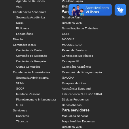
Agenda de Reuniões
Pós-Graduação
Atas
EAD
Para estudantes
Coordenação Acadêmica
Secretaria Acadêmica
Portal do Aluno
NuDE
Biblioteca Web
Biblioteca
Normalização de Trabalhos
Laboratórios
GURI
Direção
MOODLE
Comissões locais
MOODLE EAD
Comissão de Ensino
Painel de Serviços
Comissão de Extensão
Certificados Eletrônicos
Comissão de Pesquisa
Cardápios RU
Outras Comissões
Calendário Acadêmico
Coordenação Administrativa
Calendário da Pós-graduação
Secretaria Administrativa
GAUCHA
SCMP
Colações de Grau
SCOF
Assistência Estudantil
Interface Pessoal
Fale conosco NuDEs/PRODAE
Planejamento e Infraestrutura
Dúvidas Frequentes
STIC
Dados Abertos
Para servidores
Servidores
Docentes
Manual do Servidor
Técnicos
Mapa Horários Docentes
Biblioteca Web