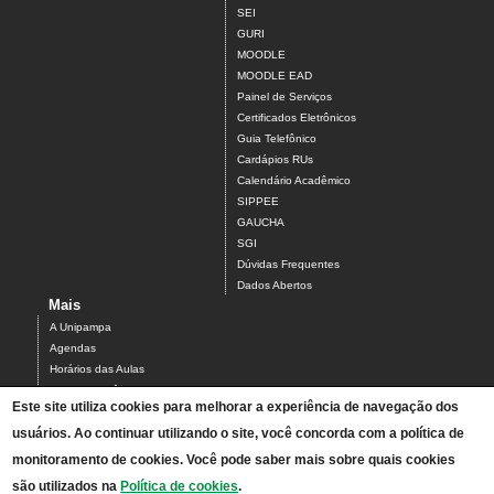
SEI
GURI
MOODLE
MOODLE EAD
Painel de Serviços
Certificados Eletrônicos
Guia Telefônico
Cardápios RUs
Calendário Acadêmico
SIPPEE
GAUCHA
SGI
Dúvidas Frequentes
Dados Abertos
Mais
A Unipampa
Agendas
Horários das Aulas
Centro Acadêmico do Campus Alegrete
Este site utiliza cookies para melhorar a experiência de navegação dos
Estrutura Organizacional
usuários. Ao continuar utilizando o site, você concorda com a política de
PDI 2019-2023
Orientações de segurança
monitoramento de cookies. Você pode saber mais sobre quais cookies
Mapa
são utilizados na
Política de cookies
.