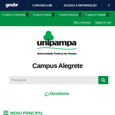
Pular
COMUNICA BR
ACESSO À INFORMAÇÃO
PART
para o
IR
Ir para o conteúdo
1
Ir para o menu
2
Ir para a busca
3
Ir para o rodapé
4
conteúdo
PARA
principal
Alto contraste
Mapa do site
O
CONTEÚDO
Campus Alegrete
Ouvidoria
MENU PRINCIPAL