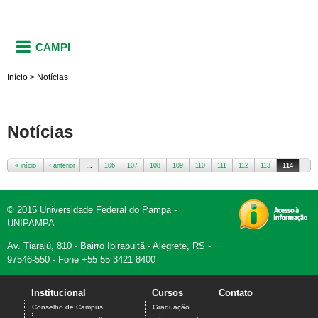
CAMPI
Início
>
Notícias
Notícias
« início
‹ anterior
…
106
107
108
109
110
111
112
113
114
Páginas
© 2015 Universidade Federal do Pampa -
UNIPAMPA
Av. Tiarajú, 810 - Bairro Ibirapuitã - Alegrete, RS -
97546-550 - Fone +55 55 3421 8400
Institucional
Cursos
Contato
Conselho de Campus
Graduação