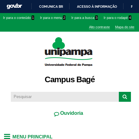
Pular
COMUNICA BR
ACESSO À INFORMAÇÃO
PART
para o
IR
Ir para o conteúdo
1
Ir para o menu
2
Ir para a busca
3
Ir para o rodapé
4
conteúdo
PARA
principal
Alto contraste
Mapa do site
O
CONTEÚDO
Campus Bagé
Ouvidoria
MENU PRINCIPAL