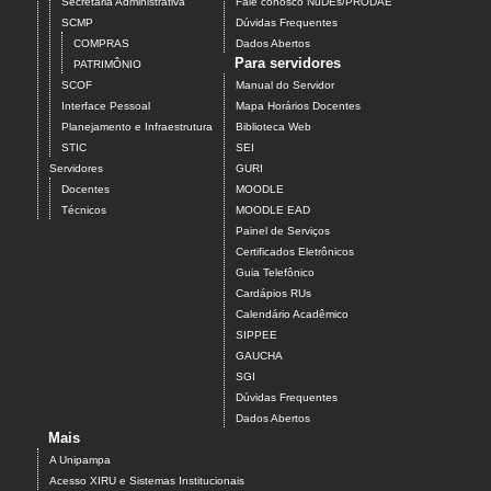
Secretaria Administrativa
Fale conosco NuDEs/PRODAE
SCMP
Dúvidas Frequentes
COMPRAS
Dados Abertos
Para servidores
PATRIMÔNIO
SCOF
Manual do Servidor
Interface Pessoal
Mapa Horários Docentes
Planejamento e Infraestrutura
Biblioteca Web
STIC
SEI
Servidores
GURI
Docentes
MOODLE
Técnicos
MOODLE EAD
Painel de Serviços
Certificados Eletrônicos
Guia Telefônico
Cardápios RUs
Calendário Acadêmico
SIPPEE
GAUCHA
SGI
Dúvidas Frequentes
Dados Abertos
Mais
A Unipampa
Acesso XIRU e Sistemas Institucionais