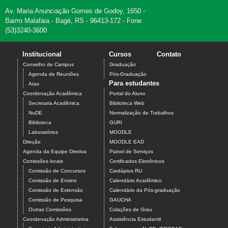
Av. Maria Anunciação Gomes de Godoy, 1650 -
Bairro Malafaia - Bagé, RS - 96413-172 - Fone
(53)3240-3600
Institucional
Cursos
Contato
Conselho de Campus
Graduação
Agenda de Reuniões
Pós-Graduação
Para estudantes
Atas
Coordenação Acadêmica
Portal do Aluno
Secretaria Acadêmica
Biblioteca Web
NuDE
Normalização de Trabalhos
Biblioteca
GURI
Laboratórios
MOODLE
Direção
MOODLE EAD
Agenda da Equipe Diretiva
Painel de Serviços
Comissões locais
Certificados Eletrônicos
Comissão de Concursos
Cardápios RU
Comissão de Ensino
Calendário Acadêmico
Comissão de Extensão
Calendário da Pós-graduação
Comissão de Pesquisa
GAUCHA
Outras Comissões
Colações de Grau
Coordenação Administrativa
Assistência Estudantil