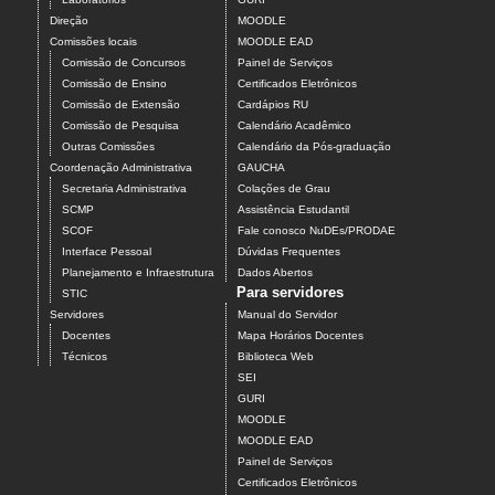
Direção
MOODLE
Comissões locais
MOODLE EAD
Comissão de Concursos
Painel de Serviços
Comissão de Ensino
Certificados Eletrônicos
Comissão de Extensão
Cardápios RU
Comissão de Pesquisa
Calendário Acadêmico
Outras Comissões
Calendário da Pós-graduação
Coordenação Administrativa
GAUCHA
Secretaria Administrativa
Colações de Grau
SCMP
Assistência Estudantil
SCOF
Fale conosco NuDEs/PRODAE
Interface Pessoal
Dúvidas Frequentes
Planejamento e Infraestrutura
Dados Abertos
Para servidores
STIC
Servidores
Manual do Servidor
Docentes
Mapa Horários Docentes
Técnicos
Biblioteca Web
SEI
GURI
MOODLE
MOODLE EAD
Painel de Serviços
Certificados Eletrônicos