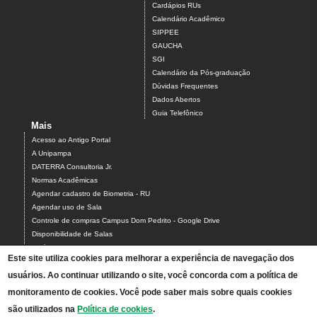
Cardápios RUs
Calendário Acadêmico
SIPPEE
GAUCHA
SGI
Calendário da Pós-graduação
Dúvidas Frequentes
Dados Abertos
Guia Telefônico
Mais
Acesso ao Antigo Portal
A Unipampa
DATERRA Consultoria Jr.
Normas Acadêmicas
Agendar cadastro de Biometria - RU
Agendar uso de Sala
Controle de compras Campus Dom Pedrito - Google Drive
Disponibilidade de Salas
Estágios
Este site utiliza cookies para melhorar a experiência de navegação dos
Formulário para Agendamento do Laboratório de Informática
usuários. Ao continuar utilizando o site, você concorda com a política de
Relatórios Interativos
Relatórios de Gestão
monitoramento de cookies. Você pode saber mais sobre quais cookies
Calendário Acadêmico - Graduação
são utilizados na
Política de cookies
.
Calendário Acadêmico - Pós-graduação