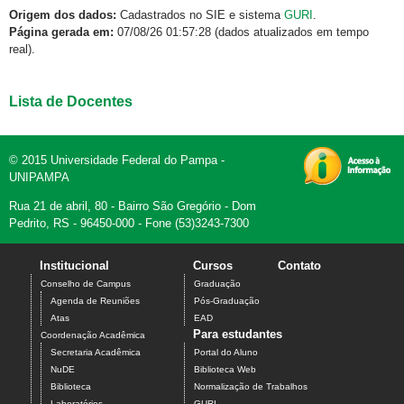
Origem dos dados:
Cadastrados no SIE e sistema
GURI
.
Página gerada em:
07/08/26 01:57:28 (dados atualizados em tempo
real).
Lista de Docentes
© 2015 Universidade Federal do Pampa -
UNIPAMPA
Rua 21 de abril, 80 - Bairro São Gregório - Dom
Pedrito, RS - 96450-000 - Fone (53)3243-7300
Institucional
Cursos
Contato
Conselho de Campus
Graduação
Agenda de Reuniões
Pós-Graduação
Atas
EAD
Para estudantes
Coordenação Acadêmica
Secretaria Acadêmica
Portal do Aluno
NuDE
Biblioteca Web
Biblioteca
Normalização de Trabalhos
Laboratórios
GURI