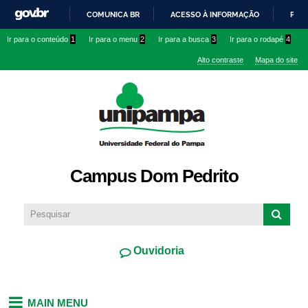
Pular
COMUNICA BR
ACESSO À INFORMAÇÃO
PART
para o
IR
Ir para o conteúdo
1
Ir para o menu
2
Ir para a busca
3
Ir para o rodapé
4
conteúdo
PARA
principal
Alto contraste
Mapa do site
O
CONTEÚDO
Campus Dom Pedrito
Ouvidoria
MAIN MENU