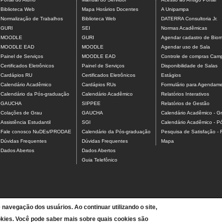
Biblioteca Web
Mapa Horários Docentes
A Unipampa
Normalização de Trabalhos
Biblioteca Web
DATERRA Consultoria Jr.
GURI
SEI
Normas Acadêmicas
MOODLE
GURI
Agendar cadastro de Biome
MOODLE EAD
MOODLE
Agendar uso de Sala
Painel de Serviços
MOODLE EAD
Controle de compras Camp
Certificados Eletrônicos
Painel de Serviços
Disponibilidade de Salas
Cardápios RU
Certificados Eletrônicos
Estágios
Calendário Acadêmico
Cardápios RUs
Formulário para Agendamen
Calendário da Pós-graduação
Calendário Acadêmico
Relatórios Interativos
GAUCHA
SIPPEE
Relatórios de Gestão
Colações de Grau
GAUCHA
Calendário Acadêmico - G
Assistência Estudantil
SGI
Calendário Acadêmico - P
Fale conosco NuDEs/PRODAE
Calendário da Pós-graduação
Pesquisa de Satisfação -
Dúvidas Frequentes
Dúvidas Frequentes
Mapa
Dados Abertos
Dados Abertos
Guia Telefônico
e navegação dos usuários. Ao continuar utilizando o site,
kies. Você pode saber mais sobre quais cookies são