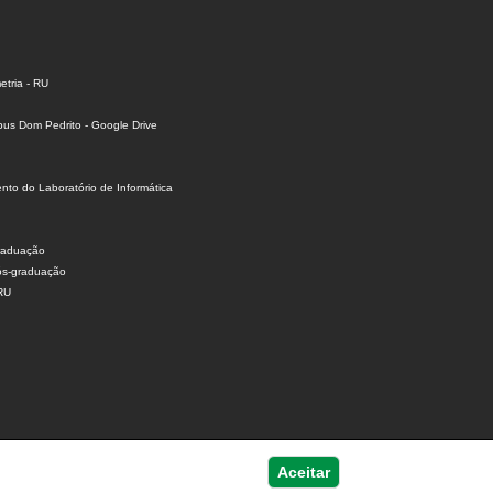
tria - RU
us Dom Pedrito - Google Drive
to do Laboratório de Informática
raduação
ós-graduação
 RU
Aceitar