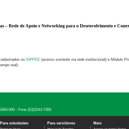
 cadastrados no
SIPPEE
(acesso somente via rede institucional) e Módulo 
empo real).
 96450-000 - Fone (53)3243-7300
Para estudantes
Para servidores
Mais
Portal do Aluno
Manual do Servidor
Acesso ao Antigo Portal