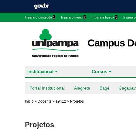
Ir para o conteúdo
1
Ir para o menu
2
Ir para a busca
3
Ir para 
Campus Do
Institucional
Cursos
Portal Institucional
Alegrete
Bagé
Caçapav
Início
>
Docente
>
19412
>
Projetos
Projetos