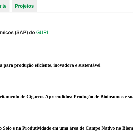
nte
Projetos
(aba ativa)
êmicos (SAP) do
GURI