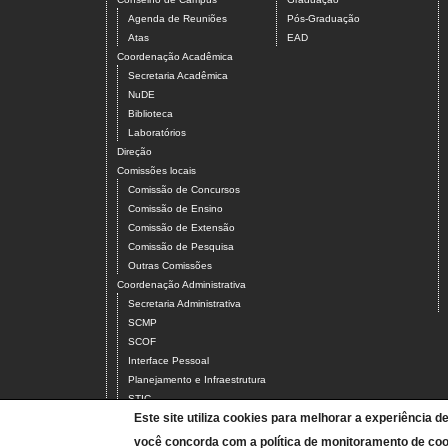
Agenda de Reuniões
Pós-Graduação
Atas
EAD
Coordenação Acadêmica
Secretaria Acadêmica
NuDE
Biblioteca
Laboratórios
Direção
Comissões locais
Comissão de Concursos
Comissão de Ensino
Comissão de Extensão
Comissão de Pesquisa
Outras Comissões
Coordenação Administrativa
Secretaria Administrativa
SCMP
SCOF
Interface Pessoal
Planejamento e Infraestrutura
STIC
Este site utiliza cookies para melhorar a experiência d
Servidores
Docentes
você concorda com a política de monitoramento de coo