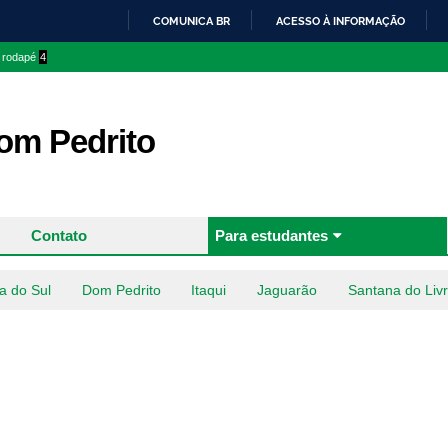
Pular
COMUNICA BR
ACESSO À INFORMAÇÃO
para o
IR
o rodapé
4
conteúdo
PARA
principal
O
CONTEÚDO
m Pedrito
Contato
Para estudantes
a do Sul
Dom Pedrito
Itaqui
Jaguarão
Santana do Liv