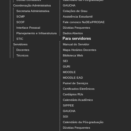
Coordenação Administrativa
GAUCHA
Secretaria Administrativa
Colações de Grau
SCMP
Assistência Estudantil
SCOF
Fale conosco NuDEs/PRODAE
Interface Pessoal
Dúvidas Frequentes
Planejamento e Infraestrutura
Dados Abertos
Para servidores
STIC
Servidores
Manual do Servidor
Docentes
Mapa Horários Docentes
Técnicos
Biblioteca Web
SEI
GURI
MOODLE
MOODLE EAD
Painel de Serviços
Certificados Eletrônicos
Cardápios RUs
Calendário Acadêmico
SIPPEE
GAUCHA
SGI
Calendário da Pós-graduação
Dúvidas Frequentes