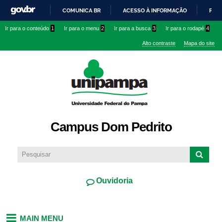
Pular
COMUNICA BR
ACESSO À INFORMAÇÃO
PART
para o
IR
Ir para o conteúdo
1
Ir para o menu
2
Ir para a busca
3
Ir para o rodapé
4
conteúdo
PARA
principal
Alto contraste
Mapa do site
O
CONTEÚDO
Campus Dom Pedrito
Ouvidoria
MAIN MENU