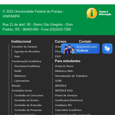
© 2015 Universidade Federal do Pampa -
UNIPAMPA
Rua 21 de abril, 80 - Bairro São Gregório - Dom
Pedrito, RS - 96450-000 - Fone (53)3243-7300
Institucional
Cursos
Contato
Conselho de Campus
Graduação
Agenda de Reuniões
Pós-Graduação
Atas
EAD
Para estudantes
Coordenação Acadêmica
Secretaria Acadêmica
Portal do Aluno
NuDE
Biblioteca Web
Biblioteca
Normalização de Trabalhos
Laboratórios
GURI
Direção
MOODLE
Comissões locais
MOODLE EAD
Comissão de Concursos
Painel de Serviços
Comissão de Ensino
Certificados Eletrônicos
Comissão de Extensão
Cardápios RU
Comissão de Pesquisa
Calendário Acadêmico
Outras Comissões
Calendário da Pós-graduação