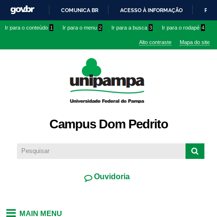
Pular
COMUNICA BR
ACESSO À INFORMAÇÃO
PART
para o
IR
Ir para o conteúdo
1
Ir para o menu
2
Ir para a busca
3
Ir para o rodapé
4
conteúdo
PARA
principal
Alto contraste
Mapa do site
O
CONTEÚDO
Campus Dom Pedrito
Ouvidoria
MAIN MENU