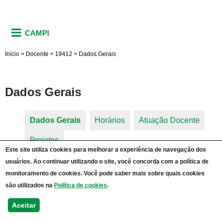
CAMPI
Início
>
Docente
>
19412
>
Dados Gerais
Dados Gerais
Dados Gerais
(aba ativa)
Horários
Atuação Docente
Abas primárias
Projetos
Este site utiliza cookies para melhorar a experiência de navegação dos
usuários. Ao continuar utilizando o site, você concorda com a política de
MARIANA ROCKENBACH DE AVILA
monitoramento de cookies. Você pode saber mais sobre quais cookies
CAMPUS DOM PEDRITO
são utilizados na
Política de cookies
.
Regime Jurídico Único
Aceitar
Classe A - Adjunto A - Nível 1
Doutorado