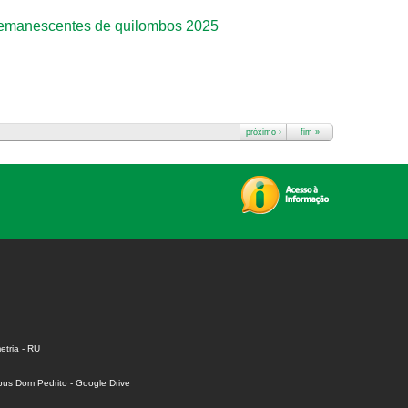
 remanescentes de quilombos 2025
próximo ›
fim »
tria - RU
us Dom Pedrito - Google Drive