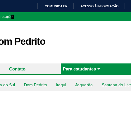
Pular
COMUNICA BR
ACESSO À INFORMAÇÃO
para o
IR
o rodapé
4
conteúdo
PARA
principal
O
CONTEÚDO
m Pedrito
Contato
Para estudantes
a do Sul
Dom Pedrito
Itaqui
Jaguarão
Santana do Liv