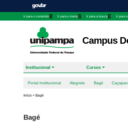
Ir para o conteúdo
1
Ir para o menu
2
Ir para a busca
3
Ir para 
Campus Do
Institucional
Cursos
Portal Institucional
Alegrete
Bagé
Caçapav
Início
>
Bagé
Bagé