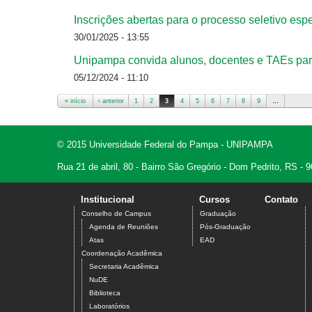
Inscrições abertas para o processo seletivo e
30/01/2025 - 13:55
Unipampa convida alunos, docentes e TAEs para 
05/12/2024 - 11:10
« início
‹ anterior
1
2
3
4
5
6
7
8
9
…
Páginas
© 2015 Universidade Federal do Pampa - UNIPAMPA
Rua 21 de abril, 80 - Bairro São Gregório - Dom Pedrito, RS -
Institucional
Cursos
Contato
Conselho de Campus
Graduação
Agenda de Reuniões
Pós-Graduação
Atas
EAD
Coordenação Acadêmica
Secretaria Acadêmica
NuDE
Biblioteca
Laboratórios