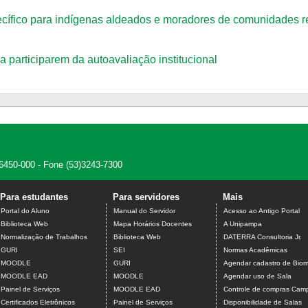
specífico para indígenas aldeados e moradores de comunidades
participarem da autoavaliação institucional
 96450-000 - Fone (53)3243-7300
Para estudantes
Para servidores
Mais
Portal do Aluno
Manual do Servidor
Acesso ao Antigo Portal
Biblioteca Web
Mapa Horários Docentes
A Unipampa
Normalização de Trabalhos
Biblioteca Web
DATERRA Consultoria Jr.
GURI
SEI
Normas Acadêmicas
MOODLE
GURI
Agendar cadastro de Biome
MOODLE EAD
MOODLE
Agendar uso de Sala
Painel de Serviços
MOODLE EAD
Controle de compras Camp
Certificados Eletrônicos
Painel de Serviços
Disponibilidade de Salas