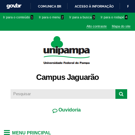
Pular
COMUNICA BR
ACESSO À INFORMAÇÃO
PART
para o
IR
Ir para o conteúdo
1
Ir para o menu
2
Ir para a busca
3
Ir para o rodapé
4
conteúdo
PARA
principal
Alto contraste
Mapa do site
O
CONTEÚDO
Campus Jaguarão
Ouvidoria
MENU PRINCIPAL