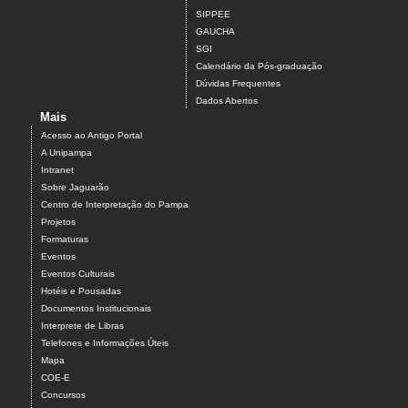
SIPPEE
GAUCHA
SGI
Calendário da Pós-graduação
Dúvidas Frequentes
Dados Abertos
Mais
Acesso ao Antigo Portal
A Unipampa
Intranet
Sobre Jaguarão
Centro de Interpretação do Pampa
Projetos
Formaturas
Eventos
Eventos Culturais
Hotéis e Pousadas
Documentos Institucionais
Interprete de Libras
Telefones e Informações Úteis
Mapa
COE-E
Concursos