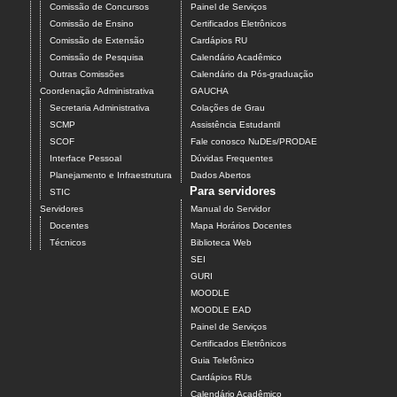
Comissão de Concursos
Painel de Serviços
Comissão de Ensino
Certificados Eletrônicos
Comissão de Extensão
Cardápios RU
Comissão de Pesquisa
Calendário Acadêmico
Outras Comissões
Calendário da Pós-graduação
Coordenação Administrativa
GAUCHA
Secretaria Administrativa
Colações de Grau
SCMP
Assistência Estudantil
SCOF
Fale conosco NuDEs/PRODAE
Interface Pessoal
Dúvidas Frequentes
Planejamento e Infraestrutura
Dados Abertos
Para servidores
STIC
Servidores
Manual do Servidor
Docentes
Mapa Horários Docentes
Técnicos
Biblioteca Web
SEI
GURI
MOODLE
MOODLE EAD
Painel de Serviços
Certificados Eletrônicos
Guia Telefônico
Cardápios RUs
Calendário Acadêmico