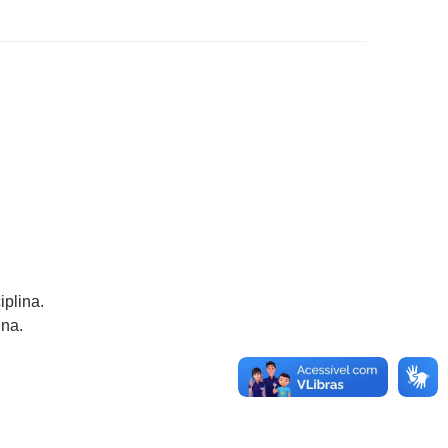
iplina.
ina.