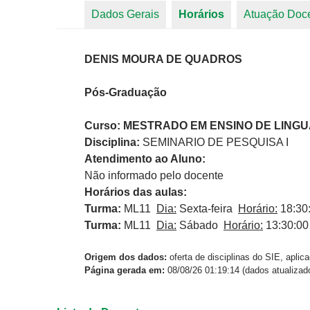
Dados Gerais
Horários
(aba ativa)
Atuação Doc
Abas primárias
DENIS MOURA DE QUADROS
Pós-Graduação
Curso: MESTRADO EM ENSINO DE LING
Disciplina:
SEMINARIO DE PESQUISA I
Atendimento ao Aluno:
Não informado pelo docente
Horários das aulas:
Turma:
ML11
Dia:
Sexta-feira
Horário:
18:30:
Turma:
ML11
Dia:
Sábado
Horário:
13:30:00
Origem dos dados:
oferta de disciplinas do SIE, aplic
Página gerada em:
08/08/26 01:19:14 (dados atualizad