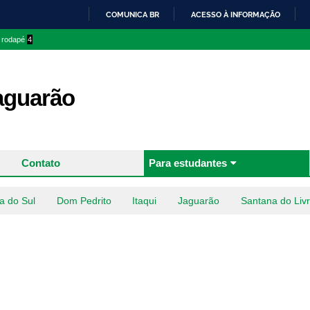
Pular
COMUNICA BR
ACESSO À INFORMAÇÃO
para o
IR
o rodapé
4
conteúdo
PARA
principal
O
CONTEÚDO
aguarão
Contato
Para estudantes
a do Sul
Dom Pedrito
Itaqui
Jaguarão
Santana do Liv