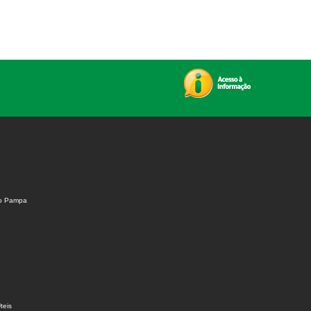
do Pampa
teis