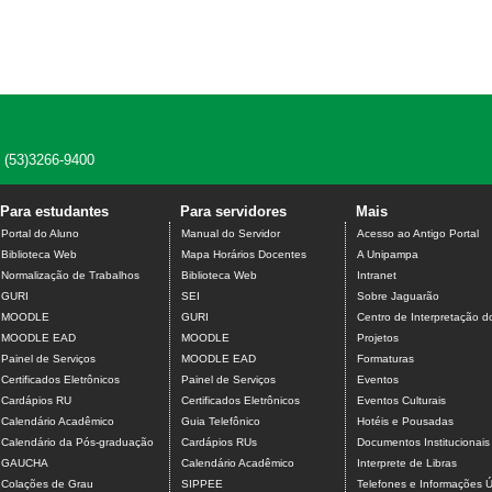
e (53)3266-9400
Para estudantes
Para servidores
Mais
Portal do Aluno
Manual do Servidor
Acesso ao Antigo Portal
Biblioteca Web
Mapa Horários Docentes
A Unipampa
Normalização de Trabalhos
Biblioteca Web
Intranet
GURI
SEI
Sobre Jaguarão
MOODLE
GURI
Centro de Interpretação 
MOODLE EAD
MOODLE
Projetos
Painel de Serviços
MOODLE EAD
Formaturas
Certificados Eletrônicos
Painel de Serviços
Eventos
Cardápios RU
Certificados Eletrônicos
Eventos Culturais
Calendário Acadêmico
Guia Telefônico
Hotéis e Pousadas
Calendário da Pós-graduação
Cardápios RUs
Documentos Institucionais
GAUCHA
Calendário Acadêmico
Interprete de Libras
Colações de Grau
SIPPEE
Telefones e Informações Ú