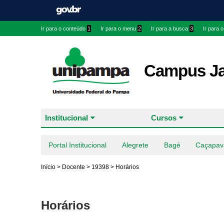
Ir para o conteúdo
1
Ir para o menu
2
Ir para a busca
3
Ir para 
Campus J
Institucional
Cursos
Portal Institucional
Alegrete
Bagé
Caçapav
Início
>
Docente
>
19398
>
Horários
Horários