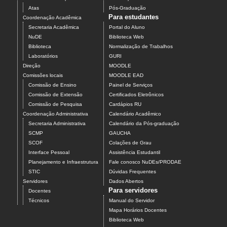
Atas
Pós-Graduação
Para estudantes
Coordenação Acadêmica
Secretaria Acadêmica
Portal do Aluno
NuDE
Biblioteca Web
Biblioteca
Normalização de Trabalhos
Laboratórios
GURI
Direção
MOODLE
Comissões locais
MOODLE EAD
Comissão de Ensino
Painel de Serviços
Comissão de Extensão
Certificados Eletrônicos
Comissão de Pesquisa
Cardápios RU
Coordenação Administrativa
Calendário Acadêmico
Secretaria Administrativa
Calendário da Pós-graduação
SCMP
GAUCHA
SCOF
Colações de Grau
Interface Pessoal
Assistência Estudantil
Planejamento e Infraestrutura
Fale conosco NuDEs/PRODAE
STIC
Dúvidas Frequentes
Servidores
Dados Abertos
Para servidores
Docentes
Técnicos
Manual do Servidor
Mapa Horários Docentes
Biblioteca Web