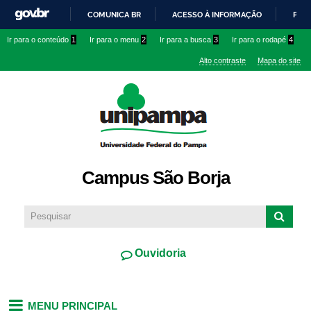
Pular
COMUNICA BR
ACESSO À INFORMAÇÃO
PART
para o
IR
Ir para o conteúdo
1
Ir para o menu
2
Ir para a busca
3
Ir para o rodapé
4
conteúdo
PARA
principal
Alto contraste
Mapa do site
O
CONTEÚDO
Campus São Borja
Ouvidoria
MENU PRINCIPAL