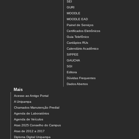
SEI
GURI
MOODLE
MOODLE EAD
Painel de Serviços
Certificados Eletrônicos
Guia Telefônico
Cardápios RUs
Calendário Acadêmico
SIPPEE
GAUCHA
SGI
Editora
Dúvidas Frequentes
Dados Abertos
Mais
Acesso ao Antigo Portal
A Unipampa
Chamados Manutenção Predial
Agenda de Laboratórios
Agenda de Veículos
Atas 2025 Conselho do Campus
Atas de 2012 a 2017
Diploma Digital Unipampa