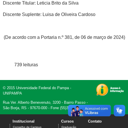
Discente Titular: Leticia Brito da Silva
Discente Suplente: Luisa de Oliveira Cardoso
(De acordo com a Portaria n.º 381, de 06 de março de 2024)
739 leituras
© 2015 Universidade Federal do Pampa -
UNIPAMPA
Rua Ver. Alberto Benevenuto, 3200 - Bairro Passo -
São Borja, RS - 97670-000 - Fone (55)3430-9850
Institucional
Cursos
Contato
Conselho de Campus
Graduação