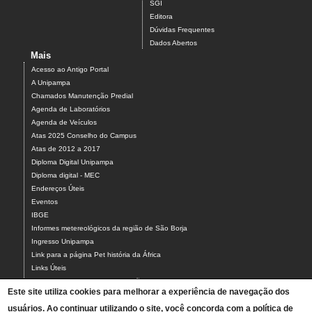
SGI
Editora
Dúvidas Frequentes
Dados Abertos
Mais
Acesso ao Antigo Portal
A Unipampa
Chamados Manutenção Predial
Agenda de Laboratórios
Agenda de Veículos
Atas 2025 Conselho do Campus
Atas de 2012 a 2017
Diploma Digital Unipampa
Diploma digital - MEC
Endereços Úteis
Eventos
IBGE
Informes metereológicos da região de São Borja
Ingresso Unipampa
Link para a página Pet história da África
Links Úteis
Mercado de Trabalho - Cursos São Borja
Este site utiliza cookies para melhorar a experiência de navegação dos
NEABI LANCEIROS NEGROS - SÃO BORJA
usuários. Ao continuar utilizando o site, você concorda com a política de
Pedido Almox