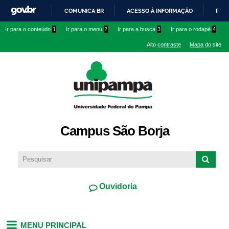
Pular
COMUNICA BR
ACESSO À INFORMAÇÃO
PART
para o
IR
Ir para o conteúdo
1
Ir para o menu
2
Ir para a busca
3
Ir para o rodapé
4
conteúdo
PARA
principal
Alto contraste
Mapa do site
O
CONTEÚDO
Campus São Borja
Ouvidoria
MENU PRINCIPAL