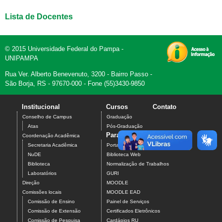
Lista de Docentes
© 2015 Universidade Federal do Pampa -
UNIPAMPA
Rua Ver. Alberto Benevenuto, 3200 - Bairro Passo -
São Borja, RS - 97670-000 - Fone (55)3430-9850
Institucional
Cursos
Contato
Conselho de Campus
Graduação
Atas
Pós-Graduação
Para estudantes
Coordenação Acadêmica
Secretaria Acadêmica
Portal do Aluno
NuDE
Biblioteca Web
Biblioteca
Normalização de Trabalhos
Laboratórios
GURI
Direção
MOODLE
Comissões locais
MOODLE EAD
Comissão de Ensino
Painel de Serviços
Comissão de Extensão
Certificados Eletrônicos
Comissão de Pesquisa
Cardápios RU