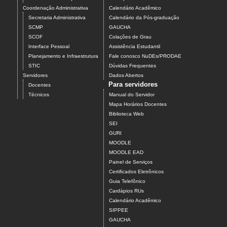
Coordenação Administrativa
Calendário Acadêmico
Secretaria Administrativa
Calendário da Pós-graduação
SCMP
GAUCHA
SCOF
Colações de Grau
Interface Pessoal
Assistência Estudantil
Planejamento e Infraestrutura
Fale conosco NuDEs/PRODAE
STIC
Dúvidas Frequentes
Servidores
Dados Abertos
Para servidores
Docentes
Técnicos
Manual do Servidor
Mapa Horários Docentes
Biblioteca Web
SEI
GURI
MOODLE
MOODLE EAD
Painel de Serviços
Certificados Eletrônicos
Guia Telefônico
Cardápios RUs
Calendário Acadêmico
SIPPEE
GAUCHA