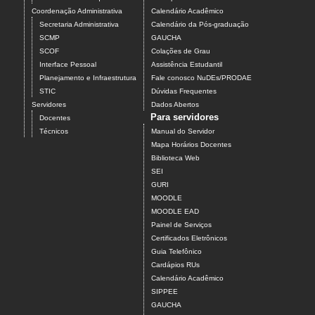
Coordenação Administrativa
Calendário Acadêmico
Secretaria Administrativa
Calendário da Pós-graduação
SCMP
GAUCHA
SCOF
Colações de Grau
Interface Pessoal
Assistência Estudantil
Planejamento e Infraestrutura
Fale conosco NuDEs/PRODAE
STIC
Dúvidas Frequentes
Servidores
Dados Abertos
Para servidores
Docentes
Técnicos
Manual do Servidor
Mapa Horários Docentes
Biblioteca Web
SEI
GURI
MOODLE
MOODLE EAD
Painel de Serviços
Certificados Eletrônicos
Guia Telefônico
Cardápios RUs
Calendário Acadêmico
SIPPEE
GAUCHA