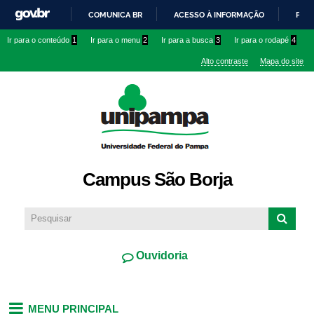
Pular
COMUNICA BR
ACESSO À INFORMAÇÃO
PART
para o
IR
Ir para o conteúdo
1
Ir para o menu
2
Ir para a busca
3
Ir para o rodapé
4
conteúdo
PARA
principal
Alto contraste
Mapa do site
O
CONTEÚDO
Campus São Borja
Ouvidoria
MENU PRINCIPAL