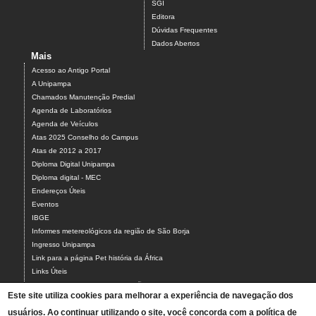
SGI
Editora
Dúvidas Frequentes
Dados Abertos
Mais
Acesso ao Antigo Portal
A Unipampa
Chamados Manutenção Predial
Agenda de Laboratórios
Agenda de Veículos
Atas 2025 Conselho do Campus
Atas de 2012 a 2017
Diploma Digital Unipampa
Diploma digital - MEC
Endereços Úteis
Eventos
IBGE
Informes metereológicos da região de São Borja
Ingresso Unipampa
Link para a página Pet história da África
Links Úteis
Mercado de Trabalho - Cursos São Borja
Este site utiliza cookies para melhorar a experiência de navegação dos
NEABI LANCEIROS NEGROS - SÃO BORJA
usuários. Ao continuar utilizando o site, você concorda com a política de
Pedido Almox