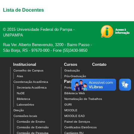
Lista de Docentes
© 2015 Universidade Federal do Pampa -
UNIPAMPA
Rua Ver. Alberto Benevenuto, 3200 - Bairro Passo -
São Borja, RS - 97670-000 - Fone (55)3430-9850
Institucional
Cursos
Contato
Conselho de Campus
Graduação
Atas
Pós-Graduação
Para estudantes
Coordenação Acadêmica
Secretaria Acadêmica
Portal do Aluno
NuDE
Biblioteca Web
Biblioteca
Normalização de Trabalhos
Laboratórios
GURI
Direção
MOODLE
Comissões locais
MOODLE EAD
Comissão de Ensino
Painel de Serviços
Comissão de Extensão
Certificados Eletrônicos
Comissão de Pesquisa
Cardápios RU