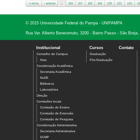
« início
‹ anterior
…
116
117
118
119
120
121
122
1
Páginas
© 2015 Universidade Federal do Pampa - UNIPAMPA
Rua Ver. Alberto Benevenuto, 3200 - Bairro Passo - São Borja
Institucional
Cursos
Contato
Conselho de Campus
Graduação
Atas
Pós-Graduação
Coordenação Acadêmica
Secretaria Acadêmica
NuDE
Biblioteca
Laboratórios
Direção
Comissões locais
Comissão de Ensino
Comissão de Extensão
Comissão de Pesquisa
Coordenação Administrativa
Secretaria Administrativa
SCMP