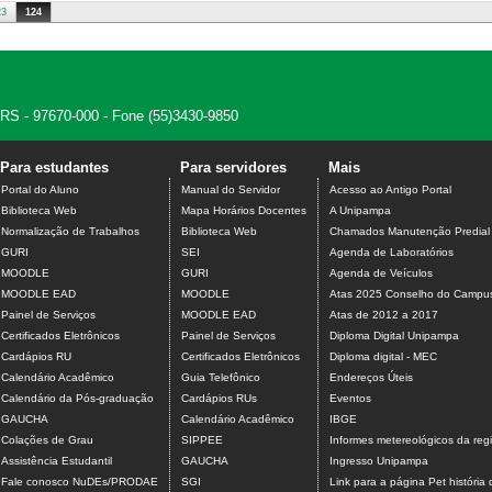
23
124
, RS - 97670-000 - Fone (55)3430-9850
Para estudantes
Para servidores
Mais
Portal do Aluno
Manual do Servidor
Acesso ao Antigo Portal
Biblioteca Web
Mapa Horários Docentes
A Unipampa
Normalização de Trabalhos
Biblioteca Web
Chamados Manutenção Predial
GURI
SEI
Agenda de Laboratórios
MOODLE
GURI
Agenda de Veículos
MOODLE EAD
MOODLE
Atas 2025 Conselho do Campu
Painel de Serviços
MOODLE EAD
Atas de 2012 a 2017
Certificados Eletrônicos
Painel de Serviços
Diploma Digital Unipampa
Cardápios RU
Certificados Eletrônicos
Diploma digital - MEC
Calendário Acadêmico
Guia Telefônico
Endereços Úteis
Calendário da Pós-graduação
Cardápios RUs
Eventos
GAUCHA
Calendário Acadêmico
IBGE
Colações de Grau
SIPPEE
Informes metereológicos da reg
Assistência Estudantil
GAUCHA
Ingresso Unipampa
Fale conosco NuDEs/PRODAE
SGI
Link para a página Pet história 