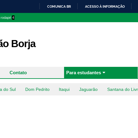
Pular
COMUNICA BR
ACESSO À INFORMAÇÃO
para o
IR
o rodapé
4
conteúdo
PARA
principal
O
CONTEÚDO
o Borja
Contato
Para estudantes
a do Sul
Dom Pedrito
Itaqui
Jaguarão
Santana do Liv