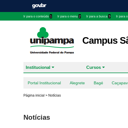
Ir para o conteúdo
1
Ir para o menu
2
Ir para a busca
3
Ir para 
Campus Sã
Institucional
Cursos
Portal Institucional
Alegrete
Bagé
Caçapav
Página inicial
>
Notícias
Notícias