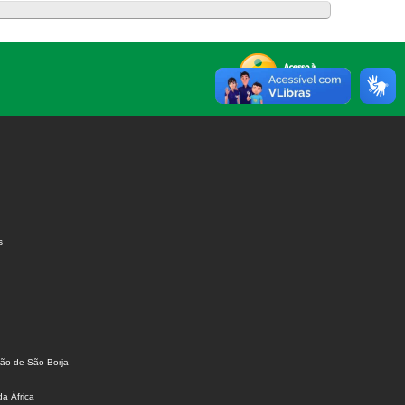
s
ião de São Borja
da África