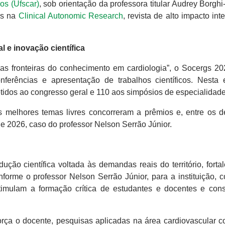
os (Ufscar)
, sob orientação da professora titular Audrey Borghi
os na
Clinical Autonomic Research
, revista de alto impacto int
 e inovação científica
 fronteiras do conhecimento em cardiologia”, o Socergs 20
ferências e apresentação de trabalhos científicos. Nesta 
dos ao congresso geral e 110 aos simpósios de especialidade
s melhores temas livres concorreram a prêmios e, entre os d
e 2026, caso do professor Nelson Serrão Júnior.
ão científica voltada às demandas reais do território, forta
forme o professor Nelson Serrão Júnior, para a instituição, c
timulam a formação crítica de estudantes e docentes e con
rça o docente, pesquisas aplicadas na área cardiovascular c