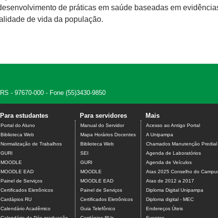
 desenvolvimento de práticas em saúde baseadas em evidências
ualidade de vida da população.
, RS - 97670-000 - Fone (55)3430-9850
Para estudantes
Para servidores
Mais
Portal do Aluno
Manual do Servidor
Acesso ao Antigo Portal
Biblioteca Web
Mapa Horários Docentes
A Unipampa
Normalização de Trabalhos
Biblioteca Web
Chamados Manutenção Predial
GURI
SEI
Agenda de Laboratórios
MOODLE
GURI
Agenda de Veículos
MOODLE EAD
MOODLE
Atas 2025 Conselho do Campu
Painel de Serviços
MOODLE EAD
Atas de 2012 a 2017
Certificados Eletrônicos
Painel de Serviços
Diploma Digital Unipampa
Cardápios RU
Certificados Eletrônicos
Diploma digital - MEC
Calendário Acadêmico
Guia Telefônico
Endereços Úteis
Calendário da Pós-graduação
Cardápios RUs
Eventos