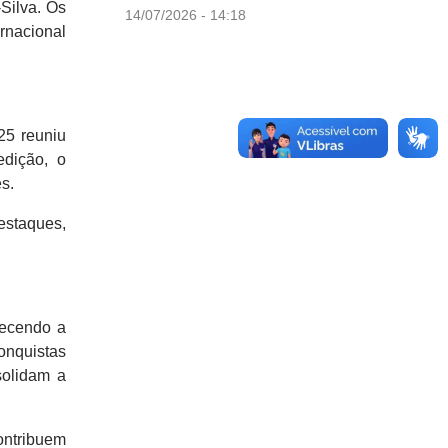
-Silva. Os
14/07/2026 - 14:18
ernacional
25 reuniu
edição, o
s.
estaques,
lecendo a
onquistas
solidam a
ontribuem