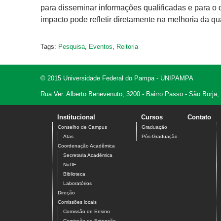
para disseminar informações qualificadas e para o
impacto pode refletir diretamente na melhoria da q
Tags:
Pesquisa
,
Eventos
,
Reitoria
© 2015 Universidade Federal do Pampa - UNIPAMPA
Rua Ver. Alberto Benevenuto, 3200 - Bairro Passo - São Borja
Institucional
Cursos
Contato
Conselho de Campus
Graduação
Atas
Pós-Graduação
Coordenação Acadêmica
Secretaria Acadêmica
NuDE
Biblioteca
Laboratórios
Direção
Comissões locais
Comissão de Ensino
Comissão de Extensão