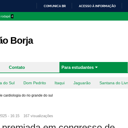
Pular
COMUNICA BR
ACESSO À INFORMAÇÃO
para o
IR
o rodapé
4
conteúdo
PARA
principal
O
CONTEÚDO
o Borja
Contato
Para estudantes
a do Sul
Dom Pedrito
Itaqui
Jaguarão
Santana do Liv
cardiologia do rio grande do sul
2025 - 16:15
167 visualizações
 premiada em congresso de