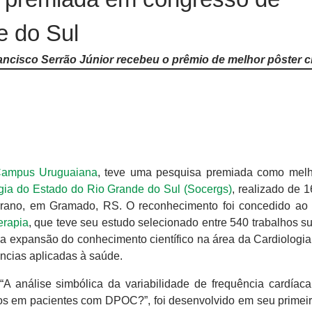
e do Sul
ncisco Serrão Júnior recebeu o prêmio de melhor pôster ci
ampus Uruguaiana
, teve uma pesquisa premiada como melh
ia do Estado do Rio Grande do Sul (Socergs)
, realizado de 
rano, em Gramado, RS. O reconhecimento foi concedido ao 
erapia
, que teve seu estudo selecionado entre 540 trabalhos s
a a expansão do conhecimento científico na área da Cardiologia
ências aplicadas à saúde.
 “A análise simbólica da variabilidade de frequência cardíaca
s em pacientes com DPOC?”, foi desenvolvido em seu primeir