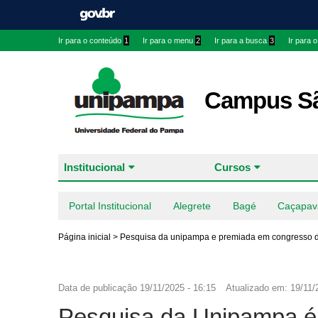
Ir para o conteúdo
1
Ir para o menu
2
Ir para a busca
3
Ir para 
Campus Sã
Institucional
Cursos
Portal Institucional
Alegrete
Bagé
Caçapav
Página inicial
>
Pesquisa da unipampa e premiada em congresso de 
Data de publicação
19/11/2025 - 16:15
Atualizado em:
19/11/
Pesquisa da Unipampa é