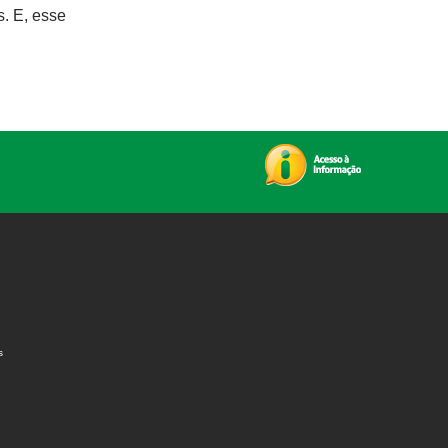
. E, esse
s