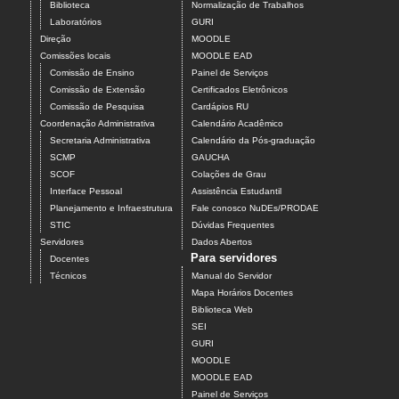
Biblioteca
Normalização de Trabalhos
Laboratórios
GURI
Direção
MOODLE
Comissões locais
MOODLE EAD
Comissão de Ensino
Painel de Serviços
Comissão de Extensão
Certificados Eletrônicos
Comissão de Pesquisa
Cardápios RU
Coordenação Administrativa
Calendário Acadêmico
Secretaria Administrativa
Calendário da Pós-graduação
SCMP
GAUCHA
SCOF
Colações de Grau
Interface Pessoal
Assistência Estudantil
Planejamento e Infraestrutura
Fale conosco NuDEs/PRODAE
STIC
Dúvidas Frequentes
Servidores
Dados Abertos
Para servidores
Docentes
Técnicos
Manual do Servidor
Mapa Horários Docentes
Biblioteca Web
SEI
GURI
MOODLE
MOODLE EAD
Painel de Serviços