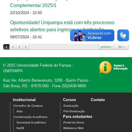
Complementar 2025/1
22/10/2024 - 10:50
Oportunidade! Unipampa está com três processos
seletivos abertos para ingresso na Instituição
09/07/2024 - 16:41
1
2
3
4
próximo ›
fim »
Páginas
© 2015 Universidade Federal do Pampa -
UNIPAMPA
Rua Ver. Alberto Benevenuto, 3200 - Bairro Passo -
São Borja, RS - 97670-000 - Fone (55)3430-9850
Institucional
Cursos
Contato
Conselho de Campus
Graduação
Atas
Pós-Graduação
Para estudantes
Coordenação Acadêmica
Secretaria Acadêmica
Portal do Aluno
NuDE
Biblioteca Web