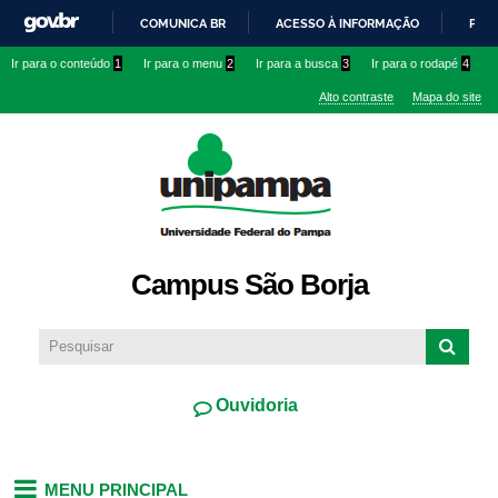
Pular
COMUNICA BR
ACESSO À INFORMAÇÃO
PART
para o
IR
Ir para o conteúdo
1
Ir para o menu
2
Ir para a busca
3
Ir para o rodapé
4
conteúdo
PARA
principal
Alto contraste
Mapa do site
O
CONTEÚDO
Campus São Borja
Ouvidoria
MENU PRINCIPAL