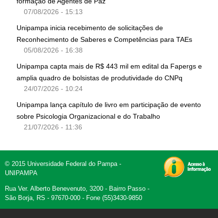
formação de Agentes de Paz
07/08/2026 - 15:13
Unipampa inicia recebimento de solicitações de
Reconhecimento de Saberes e Competências para TAEs
05/08/2026 - 16:38
Unipampa capta mais de R$ 443 mil em edital da Fapergs e
amplia quadro de bolsistas de produtividade do CNPq
24/07/2026 - 10:24
Unipampa lança capítulo de livro em participação de evento
sobre Psicologia Organizacional e do Trabalho
21/07/2026 - 11:36
© 2015 Universidade Federal do Pampa -
UNIPAMPA
Rua Ver. Alberto Benevenuto, 3200 - Bairro Passo -
São Borja, RS - 97670-000 - Fone (55)3430-9850