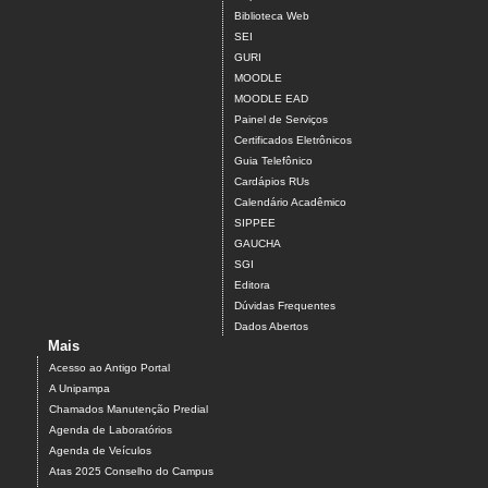
Biblioteca Web
SEI
GURI
MOODLE
MOODLE EAD
Painel de Serviços
Certificados Eletrônicos
Guia Telefônico
Cardápios RUs
Calendário Acadêmico
SIPPEE
GAUCHA
SGI
Editora
Dúvidas Frequentes
Dados Abertos
Mais
Acesso ao Antigo Portal
A Unipampa
Chamados Manutenção Predial
Agenda de Laboratórios
Agenda de Veículos
Atas 2025 Conselho do Campus