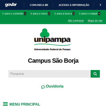
Pular
COMUNICA BR
ACESSO À INFORMAÇÃO
PART
para o
IR
Ir para o conteúdo
1
Ir para o menu
2
Ir para a busca
3
Ir para o rodapé
4
conteúdo
PARA
principal
Alto contraste
Mapa do site
O
CONTEÚDO
Campus São Borja
Ouvidoria
MENU PRINCIPAL