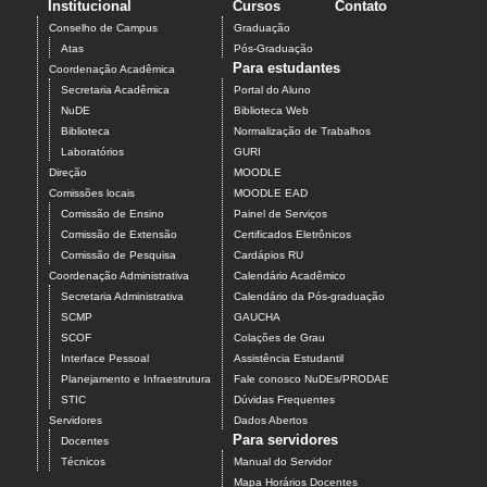
Institucional
Cursos
Contato
Conselho de Campus
Graduação
Atas
Pós-Graduação
Para estudantes
Coordenação Acadêmica
Secretaria Acadêmica
Portal do Aluno
NuDE
Biblioteca Web
Biblioteca
Normalização de Trabalhos
Laboratórios
GURI
Direção
MOODLE
Comissões locais
MOODLE EAD
Comissão de Ensino
Painel de Serviços
Comissão de Extensão
Certificados Eletrônicos
Comissão de Pesquisa
Cardápios RU
Coordenação Administrativa
Calendário Acadêmico
Secretaria Administrativa
Calendário da Pós-graduação
SCMP
GAUCHA
SCOF
Colações de Grau
Interface Pessoal
Assistência Estudantil
Planejamento e Infraestrutura
Fale conosco NuDEs/PRODAE
STIC
Dúvidas Frequentes
Servidores
Dados Abertos
Para servidores
Docentes
Técnicos
Manual do Servidor
Mapa Horários Docentes