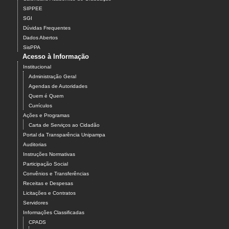
SIPPEE
SGI
Dúvidas Frequentes
Dados Abertos
SisPPA
Acesso à Informação
Institucional
Administração Geral
Agendas de Autoridades
Quem é Quem
Currículos
Ações e Programas
Carta de Serviços ao Cidadão
Portal da Transparência Unipampa
Auditorias
Instruções Normativas
Participação Social
Convênios e Transferências
Receitas e Despesas
Licitações e Contratos
Servidores
Informações Classificadas
CPADS