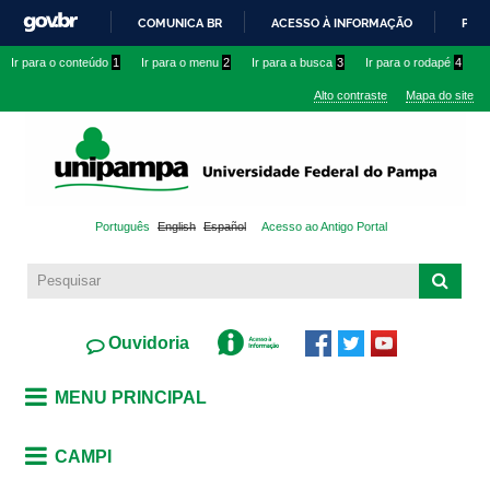
Pular
COMUNICA BR
ACESSO À INFORMAÇÃO
PART
para o
IR
Ir para o conteúdo
1
Ir para o menu
2
Ir para a busca
3
Ir para o rodapé
4
conteúdo
PARA
principal
Alto contraste
Mapa do site
O
CONTEÚDO
Português
English
Español
Acesso ao Antigo Portal
Ouvidoria
MENU PRINCIPAL
CAMPI