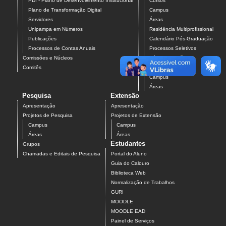
PDI - Plano de Desenvolvimento Institucional
Cursos
Plano de Transformação Digital
Campus
Servidores
Áreas
Unipampa em Números
Residência Multiprofissional
Publicações
Calendário Pós-Graduação
Processos de Contas Anuais
Processos Seletivos
Comissões e Núcleos
Pós-Graduação
Comitês
Projetos
Campus
Áreas
Pesquisa
Extensão
Apresentação
Apresentação
Projetos de Pesquisa
Projetos de Extensão
Campus
Campus
Áreas
Áreas
Estudantes
Grupos
Chamadas e Editais de Pesquisa
Portal do Aluno
Guia do Calouro
Biblioteca Web
Normalização de Trabalhos
GURI
MOODLE
MOODLE EAD
Painel de Serviços