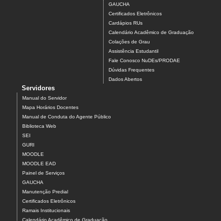
GAUCHA
Certificados Eletrônicos
Cardápios RUs
Calendário Acadêmico de Graduação
Colações de Grau
Assistência Estudantil
Fale Conosco NuDEs/PRODAE
Dúvidas Frequentes
Dados Abertos
Servidores
Manual do Servidor
Mapa Horários Docentes
Manual de Conduta do Agente Público
Biblioteca Web
SEI
GURI
MOODLE
MOODLE EAD
Painel de Serviços
GAUCHA
Manutenção Predial
Certificados Eletrônicos
Ramais Institucionais
Calendário Acadêmico de Graduação