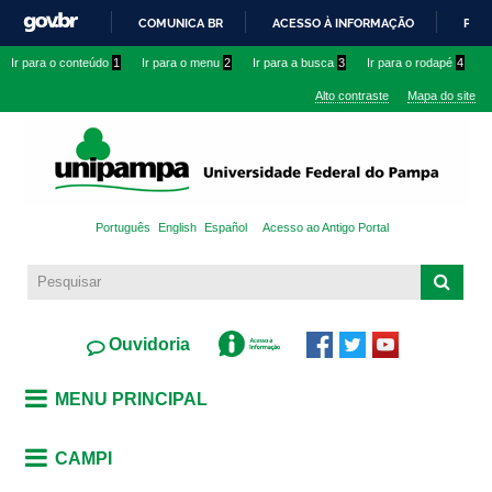
Pular
COMUNICA BR
ACESSO À INFORMAÇÃO
PART
para o
IR
Ir para o conteúdo
1
Ir para o menu
2
Ir para a busca
3
Ir para o rodapé
4
conteúdo
PARA
principal
Alto contraste
Mapa do site
O
CONTEÚDO
Português
English
Español
Acesso ao Antigo Portal
Ouvidoria
MENU PRINCIPAL
CAMPI