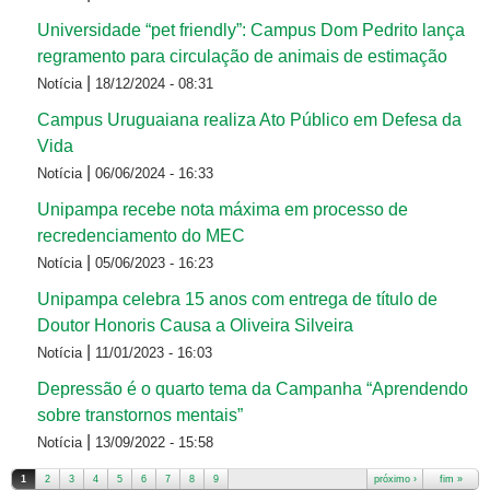
Universidade “pet friendly”: Campus Dom Pedrito lança
regramento para circulação de animais de estimação
|
Notícia
18/12/2024 - 08:31
Campus Uruguaiana realiza Ato Público em Defesa da
Vida
|
Notícia
06/06/2024 - 16:33
Unipampa recebe nota máxima em processo de
recredenciamento do MEC
|
Notícia
05/06/2023 - 16:23
Unipampa celebra 15 anos com entrega de título de
Doutor Honoris Causa a Oliveira Silveira
|
Notícia
11/01/2023 - 16:03
Depressão é o quarto tema da Campanha “Aprendendo
sobre transtornos mentais”
|
Notícia
13/09/2022 - 15:58
1
2
3
4
5
6
7
8
9
próximo ›
fim »