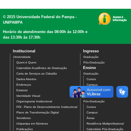
Páginas
© 2015 Universidade Federal do Pampa -
UNIPAMPA
Horário de atendimento das 08:00h às 12:00h e
das 13:30h às 17:30h
Institucional
Ingresso
Universidade
Graduação
Quem é Quem
Pós-Graduação
Ensino
Calendário Acadêmico de Graduação
Carta de Serviços ao Cidadão
Graduação
Dados Abertos
Cursos
Endereços
Campus
Estatuto
Áreas
Identidade Visual
Outras Informações
Organograma Institucional
Pós-Graduação
PDI - Plano de Desenvolvimento Institucional
Cursos
Plano de Transformação Digital
Campus
Servidores
Áreas
Unipampa em Números
Residência Multiprofissional
Publicações
Calendário Pós-Graduação