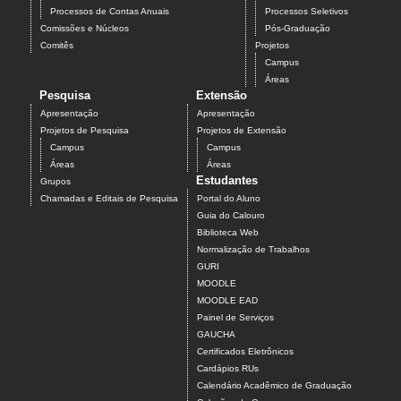
Processos de Contas Anuais
Processos Seletivos
Comissões e Núcleos
Pós-Graduação
Comitês
Projetos
Campus
Áreas
Pesquisa
Extensão
Apresentação
Apresentação
Projetos de Pesquisa
Projetos de Extensão
Campus
Campus
Áreas
Áreas
Estudantes
Grupos
Chamadas e Editais de Pesquisa
Portal do Aluno
Guia do Calouro
Biblioteca Web
Normalização de Trabalhos
GURI
MOODLE
MOODLE EAD
Painel de Serviços
GAUCHA
Certificados Eletrônicos
Cardápios RUs
Calendário Acadêmico de Graduação