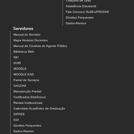
Colações de Grau
Assistência Estudantil
Fale Conosco NuDEs/PRODAE
Dúvidas Frequentes
Dados Abertos
Servidores
Manual do Servidor
Mapa Horários Docentes
Manual de Conduta do Agente Público
Biblioteca Web
SEI
GURI
MOODLE
MOODLE EAD
Painel de Serviços
GAUCHA
Manutenção Predial
Certificados Eletrônicos
Ramais Institucionais
Calendário Acadêmico de Graduação
SIPPEE
SGI
Dúvidas Frequentes
Dados Abertos