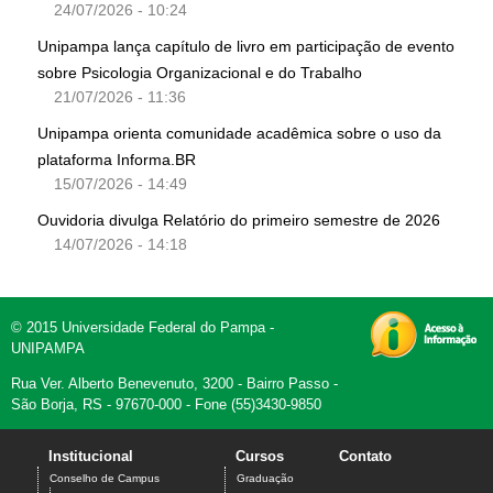
24/07/2026 - 10:24
Unipampa lança capítulo de livro em participação de evento
sobre Psicologia Organizacional e do Trabalho
21/07/2026 - 11:36
Unipampa orienta comunidade acadêmica sobre o uso da
plataforma Informa.BR
15/07/2026 - 14:49
Ouvidoria divulga Relatório do primeiro semestre de 2026
14/07/2026 - 14:18
© 2015 Universidade Federal do Pampa -
UNIPAMPA
Rua Ver. Alberto Benevenuto, 3200 - Bairro Passo -
São Borja, RS - 97670-000 - Fone (55)3430-9850
Institucional
Cursos
Contato
Conselho de Campus
Graduação