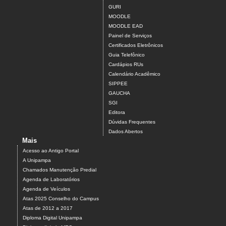
GURI
MOODLE
MOODLE EAD
Painel de Serviços
Certificados Eletrônicos
Guia Telefônico
Cardápios RUs
Calendário Acadêmico
SIPPEE
GAUCHA
SGI
Editora
Dúvidas Frequentes
Dados Abertos
Mais
Acesso ao Antigo Portal
A Unipampa
Chamados Manutenção Predial
Agenda de Laboratórios
Agenda de Veículos
Atas 2025 Conselho do Campus
Atas de 2012 a 2017
Diploma Digital Unipampa