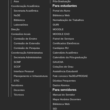
Atas
Pós-Graduação
Para estudantes
Coordenação Acadêmica
Secretaria Acadêmica
Portal do Aluno
NuDE
Biblioteca Web
Biblioteca
Normalização de Trabalhos
Laboratórios
GURI
Direção
MOODLE
Comissões locais
MOODLE EAD
Comissão de Ensino
Painel de Serviços
Comissão de Extensão
Certificados Eletrônicos
Comissão de Pesquisa
Cardápios RU
Coordenação Administrativa
Calendário Acadêmico
Secretaria Administrativa
Calendário da Pós-graduação
SCMP
GAUCHA
SCOF
Colações de Grau
Interface Pessoal
Assistência Estudantil
Planejamento e Infraestrutura
Fale conosco NuDEs/PRODAE
STIC
Dúvidas Frequentes
Servidores
Dados Abertos
Para servidores
Docentes
Técnicos
Manual do Servidor
Mapa Horários Docentes
Biblioteca Web
SEI