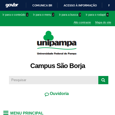
Pular
COMUNICA BR
ACESSO À INFORMAÇÃO
PART
para o
IR
Ir para o conteúdo
1
Ir para o menu
2
Ir para a busca
3
Ir para o rodapé
4
conteúdo
PARA
principal
Alto contraste
Mapa do site
O
CONTEÚDO
Campus São Borja
Ouvidoria
MENU PRINCIPAL