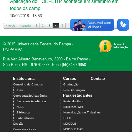
Aplicação do TOEFL ITP acontece em setembro em
todos os campi
10/09/2018 - 15:53
« início
‹ anterior
1
2
3
4
5
próximo ›
fim »
Páginas
© 2015 Universidade Federal do Pampa -
UNIPAMPA
Rua Ver. Alberto Benevenuto, 3200 - Bairro Passo -
São Borja, RS - 97670-000 - Fone (55)3430-9850
Institucional
Cursos
Contato
Conselho de Campus
Graduação
Atas
Pós-Graduação
Para estudantes
Coordenação Acadêmica
Secretaria Acadêmica
Portal do Aluno
NuDE
Biblioteca Web
Biblioteca
Normalização de Trabalhos
Laboratórios
GURI
Direção
MOODLE
Comissões locais
MOODLE EAD