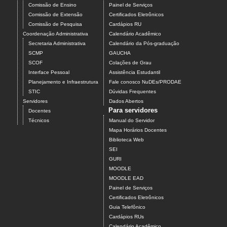
Comissão de Ensino
Painel de Serviços
Comissão de Extensão
Certificados Eletrônicos
Comissão de Pesquisa
Cardápios RU
Coordenação Administrativa
Calendário Acadêmico
Secretaria Administrativa
Calendário da Pós-graduação
SCMP
GAUCHA
SCOF
Colações de Grau
Interface Pessoal
Assistência Estudantil
Planejamento e Infraestrutura
Fale conosco NuDEs/PRODAE
STIC
Dúvidas Frequentes
Servidores
Dados Abertos
Para servidores
Docentes
Técnicos
Manual do Servidor
Mapa Horários Docentes
Biblioteca Web
SEI
GURI
MOODLE
MOODLE EAD
Painel de Serviços
Certificados Eletrônicos
Guia Telefônico
Cardápios RUs
Calendário Acadêmico