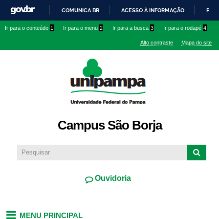
Pular
COMUNICA BR
ACESSO À INFORMAÇÃO
PART
para o
IR
Ir para o conteúdo
1
Ir para o menu
2
Ir para a busca
3
Ir para o rodapé
4
conteúdo
PARA
principal
Alto contraste
Mapa do site
O
CONTEÚDO
Campus São Borja
Ouvidoria
MENU PRINCIPAL