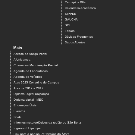
Cardápios RUs
Calendário Acadêmico
SIPPEE
GAUCHA
SGI
Editora
Dúvidas Frequentes
Dados Abertos
Mais
Acesso ao Antigo Portal
A Unipampa
Chamados Manutenção Predial
Agenda de Laboratórios
Agenda de Veículos
Atas 2025 Conselho do Campus
Atas de 2012 a 2017
Diploma Digital Unipampa
Diploma digital - MEC
Endereços Úteis
Eventos
IBGE
Informes metereológicos da região de São Borja
Ingresso Unipampa
Link para a página Pet história da África