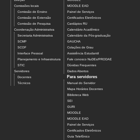
Comissões locais
MOODLE EAD
Comissão de Ensino
Painel de Serviços
Comissão de Extensão
Certificados Eletrônicos
Comissão de Pesquisa
Cardápios RU
Coordenação Administrativa
Calendário Acadêmico
Secretaria Administrativa
Calendário da Pós-graduação
SCMP
GAUCHA
SCOF
Colações de Grau
Interface Pessoal
Assistência Estudantil
Planejamento e Infraestrutura
Fale conosco NuDEs/PRODAE
STIC
Dúvidas Frequentes
Servidores
Dados Abertos
Para servidores
Docentes
Técnicos
Manual do Servidor
Mapa Horários Docentes
Biblioteca Web
SEI
GURI
MOODLE
MOODLE EAD
Painel de Serviços
Certificados Eletrônicos
Guia Telefônico