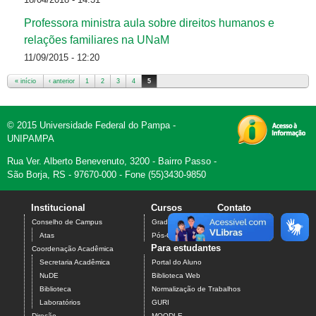
Professora ministra aula sobre direitos humanos e
relações familiares na UNaM
11/09/2015 - 12:20
« início
‹ anterior
1
2
3
4
5
Páginas
© 2015 Universidade Federal do Pampa -
UNIPAMPA
Rua Ver. Alberto Benevenuto, 3200 - Bairro Passo -
São Borja, RS - 97670-000 - Fone (55)3430-9850
Institucional
Cursos
Contato
Conselho de Campus
Graduação
Atas
Pós-Graduação
Para estudantes
Coordenação Acadêmica
Secretaria Acadêmica
Portal do Aluno
NuDE
Biblioteca Web
Biblioteca
Normalização de Trabalhos
Laboratórios
GURI
Direção
MOODLE