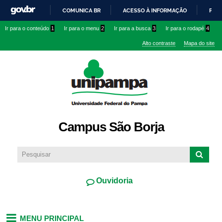
Pular
COMUNICA BR
ACESSO À INFORMAÇÃO
PART
para o
IR
Ir para o conteúdo
1
Ir para o menu
2
Ir para a busca
3
Ir para o rodapé
4
conteúdo
PARA
principal
Alto contraste
Mapa do site
O
CONTEÚDO
Campus São Borja
Ouvidoria
MENU PRINCIPAL