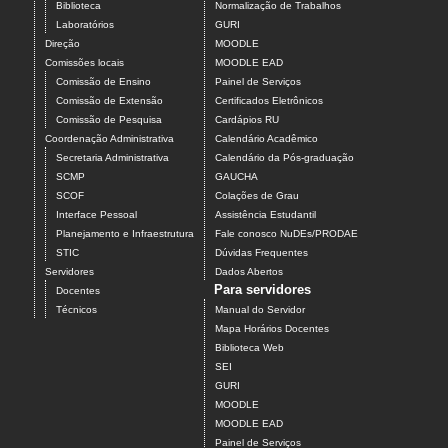
Biblioteca
Normalização de Trabalhos
Laboratórios
GURI
Direção
MOODLE
Comissões locais
MOODLE EAD
Comissão de Ensino
Painel de Serviços
Comissão de Extensão
Certificados Eletrônicos
Comissão de Pesquisa
Cardápios RU
Coordenação Administrativa
Calendário Acadêmico
Secretaria Administrativa
Calendário da Pós-graduação
SCMP
GAUCHA
SCOF
Colações de Grau
Interface Pessoal
Assistência Estudantil
Planejamento e Infraestrutura
Fale conosco NuDEs/PRODAE
STIC
Dúvidas Frequentes
Servidores
Dados Abertos
Para servidores
Docentes
Técnicos
Manual do Servidor
Mapa Horários Docentes
Biblioteca Web
SEI
GURI
MOODLE
MOODLE EAD
Painel de Serviços