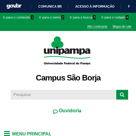
Pular
COMUNICA BR
ACESSO À INFORMAÇÃO
PART
para o
IR
Ir para o conteúdo
1
Ir para o menu
2
Ir para a busca
3
Ir para o rodapé
4
conteúdo
PARA
principal
Alto contraste
Mapa do site
O
CONTEÚDO
Campus São Borja
Ouvidoria
MENU PRINCIPAL