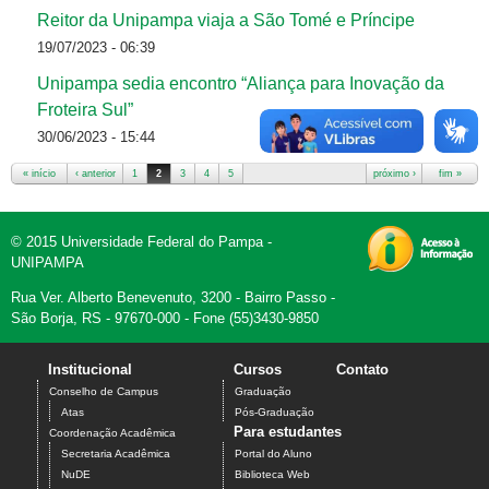
Reitor da Unipampa viaja a São Tomé e Príncipe
19/07/2023 - 06:39
Unipampa sedia encontro “Aliança para Inovação da
Froteira Sul”
30/06/2023 - 15:44
« início
‹ anterior
1
2
3
4
5
próximo ›
fim »
Páginas
© 2015 Universidade Federal do Pampa -
UNIPAMPA
Rua Ver. Alberto Benevenuto, 3200 - Bairro Passo -
São Borja, RS - 97670-000 - Fone (55)3430-9850
Institucional
Cursos
Contato
Conselho de Campus
Graduação
Atas
Pós-Graduação
Para estudantes
Coordenação Acadêmica
Secretaria Acadêmica
Portal do Aluno
NuDE
Biblioteca Web