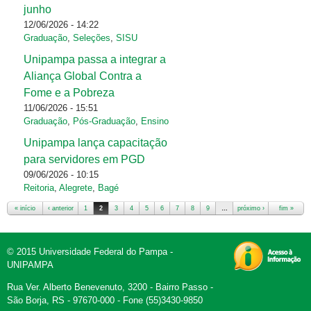
junho
12/06/2026 - 14:22
Graduação
,
Seleções
,
SISU
Unipampa passa a integrar a
Aliança Global Contra a
Fome e a Pobreza
11/06/2026 - 15:51
Graduação
,
Pós-Graduação
,
Ensino
Unipampa lança capacitação
para servidores em PGD
09/06/2026 - 10:15
Reitoria
,
Alegrete
,
Bagé
« início
‹ anterior
1
2
3
4
5
6
7
8
9
…
próximo ›
fim »
© 2015 Universidade Federal do Pampa -
UNIPAMPA
Rua Ver. Alberto Benevenuto, 3200 - Bairro Passo -
São Borja, RS - 97670-000 - Fone (55)3430-9850