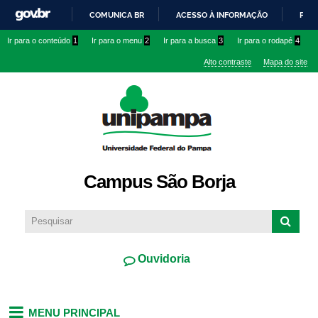
Pular
COMUNICA BR
ACESSO À INFORMAÇÃO
PART
para o
IR
Ir para o conteúdo
1
Ir para o menu
2
Ir para a busca
3
Ir para o rodapé
4
conteúdo
PARA
principal
Alto contraste
Mapa do site
O
CONTEÚDO
Campus São Borja
Ouvidoria
MENU PRINCIPAL