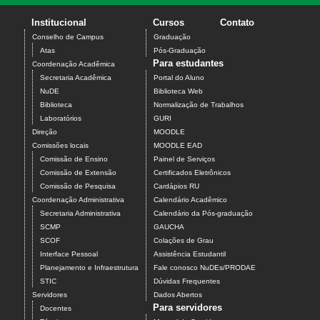
Institucional
Cursos
Contato
Conselho de Campus
Graduação
Atas
Pós-Graduação
Para estudantes
Coordenação Acadêmica
Secretaria Acadêmica
Portal do Aluno
NuDE
Biblioteca Web
Biblioteca
Normalização de Trabalhos
Laboratórios
GURI
Direção
MOODLE
Comissões locais
MOODLE EAD
Comissão de Ensino
Painel de Serviços
Comissão de Extensão
Certificados Eletrônicos
Comissão de Pesquisa
Cardápios RU
Coordenação Administrativa
Calendário Acadêmico
Secretaria Administrativa
Calendário da Pós-graduação
SCMP
GAUCHA
SCOF
Colações de Grau
Interface Pessoal
Assistência Estudantil
Planejamento e Infraestrutura
Fale conosco NuDEs/PRODAE
STIC
Dúvidas Frequentes
Servidores
Dados Abertos
Para servidores
Docentes