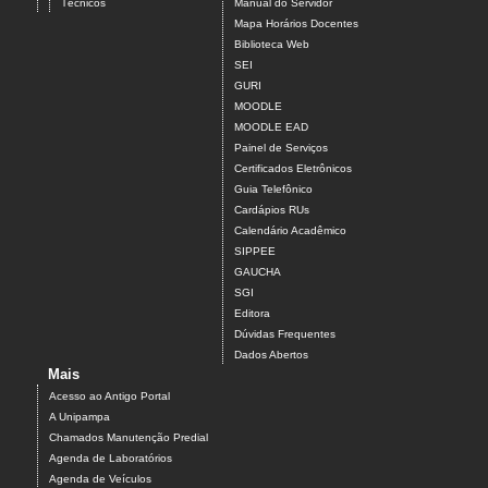
Técnicos
Manual do Servidor
Mapa Horários Docentes
Biblioteca Web
SEI
GURI
MOODLE
MOODLE EAD
Painel de Serviços
Certificados Eletrônicos
Guia Telefônico
Cardápios RUs
Calendário Acadêmico
SIPPEE
GAUCHA
SGI
Editora
Dúvidas Frequentes
Dados Abertos
Mais
Acesso ao Antigo Portal
A Unipampa
Chamados Manutenção Predial
Agenda de Laboratórios
Agenda de Veículos