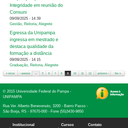
Integridade em reunião do
Consuni
09/09/2025 - 14:39
Gestão
,
Reitoria
,
Alegrete
Egressa da Unipampa
ingressa em mestrado e
destaca qualidade da
formação a distância
09/09/2025 - 14:15
Graduação
,
Reitoria
,
Alegrete
« início
‹ anterior
…
5
6
7
8
9
10
11
12
13
próximo ›
…
fim »
© 2015 Universidade Federal do Pampa -
UNIPAMPA
Rua Ver. Alberto Benevenuto, 3200 - Bairro Passo -
São Borja, RS - 97670-000 - Fone (55)3430-9850
Institucional
Cursos
Contato