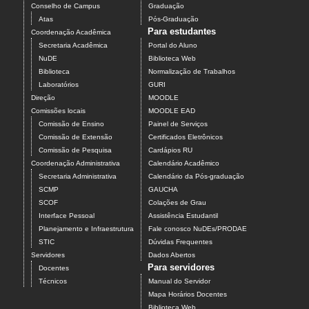
Conselho de Campus
Graduação
Atas
Pós-Graduação
Para estudantes
Coordenação Acadêmica
Secretaria Acadêmica
Portal do Aluno
NuDE
Biblioteca Web
Biblioteca
Normalização de Trabalhos
Laboratórios
GURI
Direção
MOODLE
Comissões locais
MOODLE EAD
Comissão de Ensino
Painel de Serviços
Comissão de Extensão
Certificados Eletrônicos
Comissão de Pesquisa
Cardápios RU
Coordenação Administrativa
Calendário Acadêmico
Secretaria Administrativa
Calendário da Pós-graduação
SCMP
GAUCHA
SCOF
Colações de Grau
Interface Pessoal
Assistência Estudantil
Planejamento e Infraestrutura
Fale conosco NuDEs/PRODAE
STIC
Dúvidas Frequentes
Servidores
Dados Abertos
Para servidores
Docentes
Técnicos
Manual do Servidor
Mapa Horários Docentes
Biblioteca Web