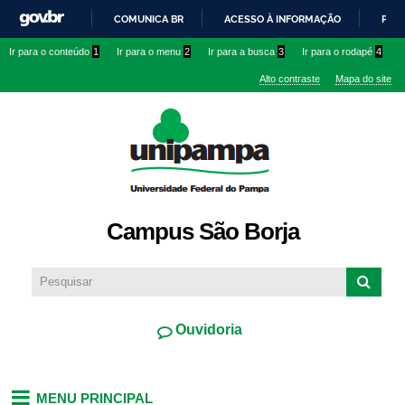
Pular
COMUNICA BR
ACESSO À INFORMAÇÃO
PART
para o
IR
Ir para o conteúdo
1
Ir para o menu
2
Ir para a busca
3
Ir para o rodapé
4
conteúdo
PARA
principal
Alto contraste
Mapa do site
O
CONTEÚDO
Campus São Borja
Ouvidoria
MENU PRINCIPAL