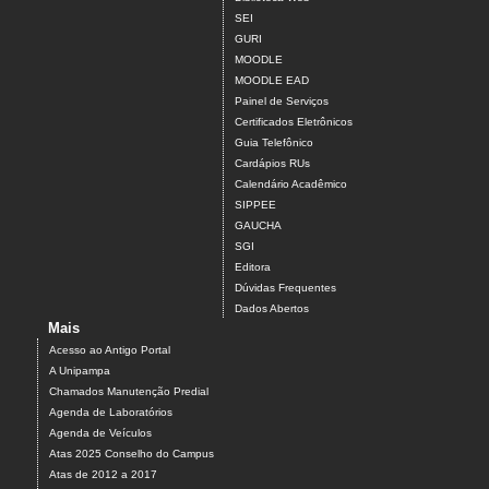
SEI
GURI
MOODLE
MOODLE EAD
Painel de Serviços
Certificados Eletrônicos
Guia Telefônico
Cardápios RUs
Calendário Acadêmico
SIPPEE
GAUCHA
SGI
Editora
Dúvidas Frequentes
Dados Abertos
Mais
Acesso ao Antigo Portal
A Unipampa
Chamados Manutenção Predial
Agenda de Laboratórios
Agenda de Veículos
Atas 2025 Conselho do Campus
Atas de 2012 a 2017