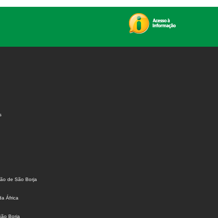
s
ião de São Borja
da África
São Borja