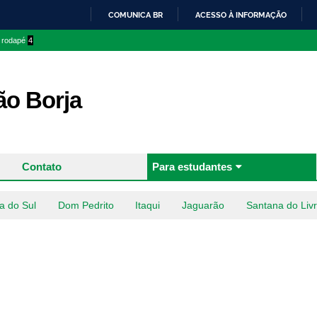
Pular
COMUNICA BR
ACESSO À INFORMAÇÃO
para o
IR
o rodapé
4
conteúdo
PARA
principal
O
CONTEÚDO
o Borja
Contato
Para estudantes
a do Sul
Dom Pedrito
Itaqui
Jaguarão
Santana do Liv