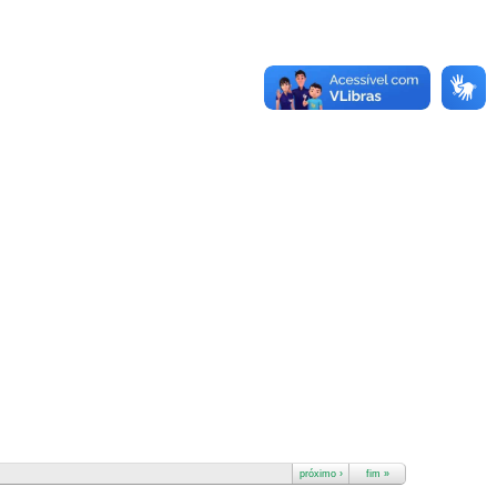
próximo ›
fim »