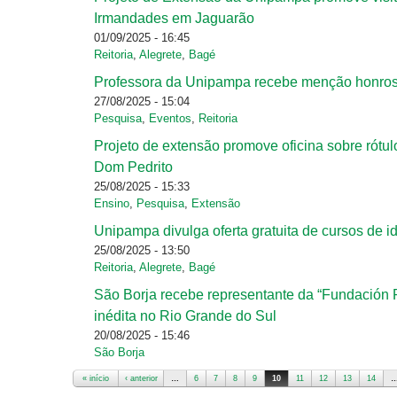
Irmandades em Jaguarão
01/09/2025 - 16:45
Reitoria
,
Alegrete
,
Bagé
Professora da Unipampa recebe menção honrosa
27/08/2025 - 15:04
Pesquisa
,
Eventos
,
Reitoria
Projeto de extensão promove oficina sobre rótu
Dom Pedrito
25/08/2025 - 15:33
Ensino
,
Pesquisa
,
Extensão
Unipampa divulga oferta gratuita de cursos de 
25/08/2025 - 13:50
Reitoria
,
Alegrete
,
Bagé
São Borja recebe representante da “Fundación R
inédita no Rio Grande do Sul
20/08/2025 - 15:46
São Borja
« início
‹ anterior
…
6
7
8
9
10
11
12
13
14