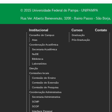
© 2015 Universidade Federal do Pampa - UNIPAMPA
Rua Ver. Alberto Benevenuto, 3200 - Bairro Passo - São Borja
Institucional
Cursos
Contato
Conselho de Campus
Graduação
Atas
Pós-Graduação
Coordenação Acadêmica
Secretaria Acadêmica
NuDE
Biblioteca
Laboratórios
Direção
Comissões locais
Comissão de Ensino
Comissão de Extensão
Comissão de Pesquisa
Coordenação Administrativa
Secretaria Administrativa
SCMP
SCOF
Interface Pessoal