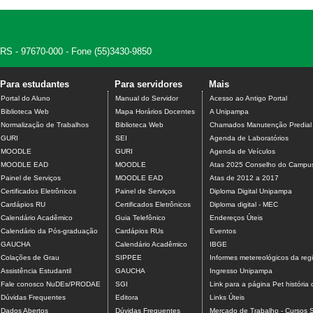
, RS - 97670-000 - Fone (55)3430-9850
Para estudantes
Para servidores
Mais
Portal do Aluno
Manual do Servidor
Acesso ao Antigo Portal
Biblioteca Web
Mapa Horários Docentes
A Unipampa
Normalização de Trabalhos
Biblioteca Web
Chamados Manutenção Predial
GURI
SEI
Agenda de Laboratórios
MOODLE
GURI
Agenda de Veículos
MOODLE EAD
MOODLE
Atas 2025 Conselho do Campu
Painel de Serviços
MOODLE EAD
Atas de 2012 a 2017
Certificados Eletrônicos
Painel de Serviços
Diploma Digital Unipampa
Cardápios RU
Certificados Eletrônicos
Diploma digital - MEC
Calendário Acadêmico
Guia Telefônico
Endereços Úteis
Calendário da Pós-graduação
Cardápios RUs
Eventos
GAUCHA
Calendário Acadêmico
IBGE
Colações de Grau
SIPPEE
Informes metereológicos da reg
Assistência Estudantil
GAUCHA
Ingresso Unipampa
Fale conosco NuDEs/PRODAE
SGI
Link para a página Pet história 
Dúvidas Frequentes
Editora
Links Úteis
Dados Abertos
Dúvidas Frequentes
Mercado de Trabalho - Cursos 