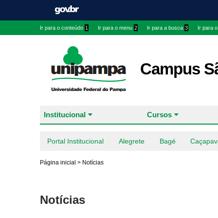
Ir para o conteúdo
1
Ir para o menu
2
Ir para a busca
3
Ir para 
Campus Sã
Institucional
Cursos
Portal Institucional
Alegrete
Bagé
Caçapav
Página inicial
>
Notícias
Notícias