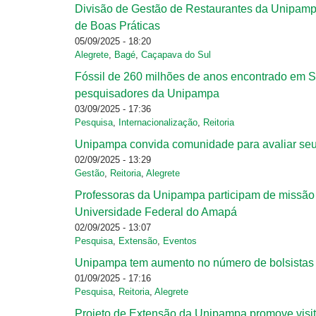
Divisão de Gestão de Restaurantes da Unipamp
Páginas
de Boas Práticas
05/09/2025 - 18:20
Alegrete
,
Bagé
,
Caçapava do Sul
Fóssil de 260 milhões de anos encontrado em S
pesquisadores da Unipampa
03/09/2025 - 17:36
Pesquisa
,
Internacionalização
,
Reitoria
Unipampa convida comunidade para avaliar seu
02/09/2025 - 13:29
Gestão
,
Reitoria
,
Alegrete
Professoras da Unipampa participam de missão 
Universidade Federal do Amapá
02/09/2025 - 13:07
Pesquisa
,
Extensão
,
Eventos
Unipampa tem aumento no número de bolsistas
01/09/2025 - 17:16
Pesquisa
,
Reitoria
,
Alegrete
Projeto de Extensão da Unipampa promove visit