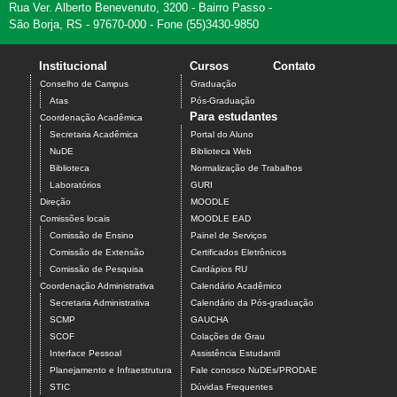
Rua Ver. Alberto Benevenuto, 3200 - Bairro Passo -
São Borja, RS - 97670-000 - Fone (55)3430-9850
Institucional
Cursos
Contato
Conselho de Campus
Graduação
Atas
Pós-Graduação
Para estudantes
Coordenação Acadêmica
Secretaria Acadêmica
Portal do Aluno
NuDE
Biblioteca Web
Biblioteca
Normalização de Trabalhos
Laboratórios
GURI
Direção
MOODLE
Comissões locais
MOODLE EAD
Comissão de Ensino
Painel de Serviços
Comissão de Extensão
Certificados Eletrônicos
Comissão de Pesquisa
Cardápios RU
Coordenação Administrativa
Calendário Acadêmico
Secretaria Administrativa
Calendário da Pós-graduação
SCMP
GAUCHA
SCOF
Colações de Grau
Interface Pessoal
Assistência Estudantil
Planejamento e Infraestrutura
Fale conosco NuDEs/PRODAE
STIC
Dúvidas Frequentes