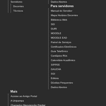
Servidores
Dados Abertos
Para servidores
Docentes
Técnicos
Manual do Servidor
Mapa Horários Docentes
Biblioteca Web
SEI
GURI
MOODLE
MOODLE EAD
Painel de Serviços
Certificados Eletrônicos
Guia Telefônico
Cardápios RUs
Calendário Acadêmico
SIPPEE
GAUCHA
SGI
Editora
Dúvidas Frequentes
Dados Abertos
Mais
Acesso ao Antigo Portal
A Unipampa
Chamados Manutenção Predial