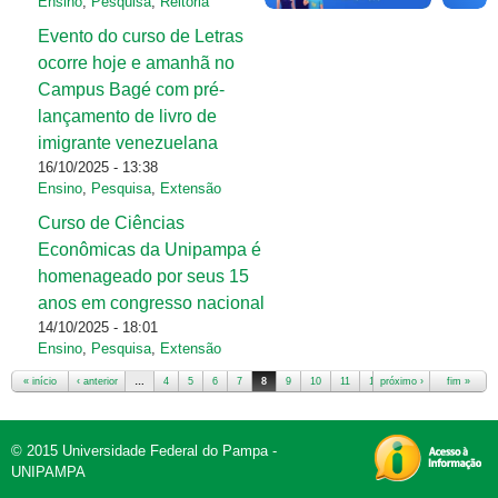
Ensino
,
Pesquisa
,
Reitoria
Evento do curso de Letras
ocorre hoje e amanhã no
Campus Bagé com pré-
lançamento de livro de
imigrante venezuelana
16/10/2025 - 13:38
Ensino
,
Pesquisa
,
Extensão
Curso de Ciências
Econômicas da Unipampa é
homenageado por seus 15
anos em congresso nacional
14/10/2025 - 18:01
Ensino
,
Pesquisa
,
Extensão
« início
‹ anterior
…
4
5
6
7
8
9
10
11
12
próximo ›
…
fim »
© 2015 Universidade Federal do Pampa -
UNIPAMPA