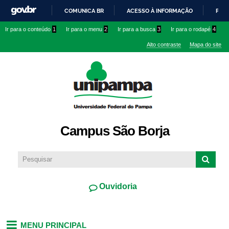
Pular
COMUNICA BR
ACESSO À INFORMAÇÃO
PART
para o
IR
Ir para o conteúdo
1
Ir para o menu
2
Ir para a busca
3
Ir para o rodapé
4
conteúdo
PARA
principal
Alto contraste
Mapa do site
O
CONTEÚDO
Campus São Borja
Ouvidoria
MENU PRINCIPAL