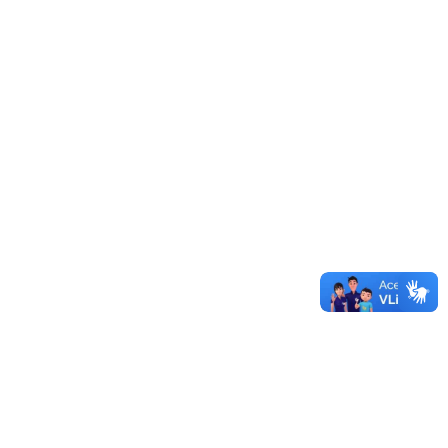
Órgãos Externos
Editais
(aba ativa)
Boletins de Serviço
Portarias
Edital 2512026 - Edital de Retificação do Edital 228/2026
06/08/2026 - 15:43
Edital 250/2026 - Edital de Retificação do Edital 246/2026
05/08/2026 - 11:33
Edital 249/2026 - Edital de Retificação do Edital 230/2026
03/08/2026 - 15:30
Edital 248/2026 - Edital de Retificação do Edital 245/2026
31/07/2026 - 11:15
Edital 247/2026 - Edital de Resultado Final do Edital
222/2026 - Seleção de Tutor(a) Vinculado(a) ao Projeto
PET Saúde/I&Sd - Pampa Conectado
31/07/2026 - 11:15
Edital 246/2026 - Edital Complementar de Programa de