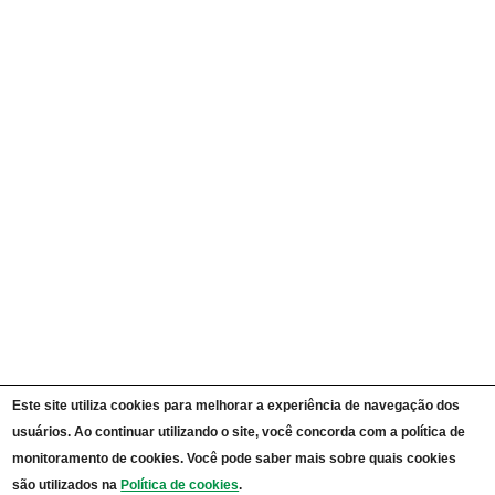
Acesso à Informação
Institucional
Administração Geral
Agendas de Autoridades
Quem é Quem
Currículos
Ações e Programas
Carta de Serviços ao Cidadão
Portal da Transparência Unipampa
Auditorias
Instruções Normativas
Participação Social
Convênios e Transferências
Receitas e Despesas
Licitações e Contratos
Servidores
Informações Classificadas
CPADS
Cronograma de reuniões CPADS
Reuniões CPADS
Este site utiliza cookies para melhorar a experiência de navegação dos
Serviço de Informação ao Cidadão UNIPAMPA
usuários. Ao continuar utilizando o site, você concorda com a política de
Vídeos Lei de Acesso à Informação
monitoramento de cookies. Você pode saber mais sobre quais cookies
Notícias SIC UNIPAMPA
são utilizados na
Política de cookies
.
Relatórios Estatísticos SIC UNIPAMPA