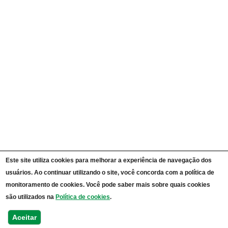
Portal da Transparência Unipampa
Auditorias
Instruções Normativas
Participação Social
Convênios e Transferências
Receitas e Despesas
Licitações e Contratos
Servidores
Informações Classificadas
CPADS
Cronograma de reuniões CPADS
Reuniões CPADS
Serviço de Informação ao Cidadão UNIPAMPA
Vídeos Lei de Acesso à Informação
Notícias SIC UNIPAMPA
Relatórios Estatísticos SIC UNIPAMPA
Este site utiliza cookies para melhorar a experiência de navegação dos
Fluxograma SIC UNIPAMPA
usuários. Ao continuar utilizando o site, você concorda com a política de
Perguntas Frequentes
Dados Abertos
monitoramento de cookies. Você pode saber mais sobre quais cookies
Sobre a Lei de Acesso à Informação
são utilizados na
Política de cookies
.
LGPD - Lei Geral de Proteção de Dados Pessoais
Transparência e Prestação de Contas
Aceitar
Consulta Processos Públicos