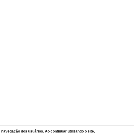
dadão
nipampa
ões CPADS
 Cidadão UNIPAMPA
Informação
SIC UNIPAMPA
PA
formação
e navegação dos usuários. Ao continuar utilizando o site,
ção de Dados Pessoais