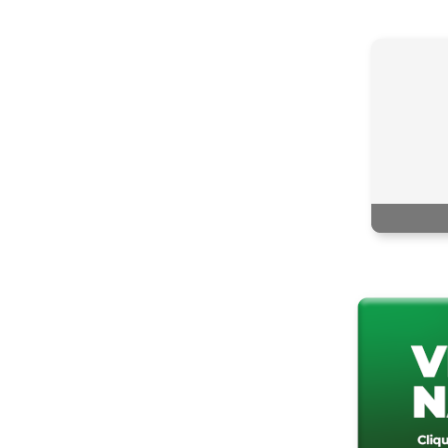
Ir para o conteúdo
1
Ir para o menu
2
Ir para a busca
3
Ir para
Institucional
Ingresso
Ensin
Campi:
Alegrete
Bagé
Caçapava do Su